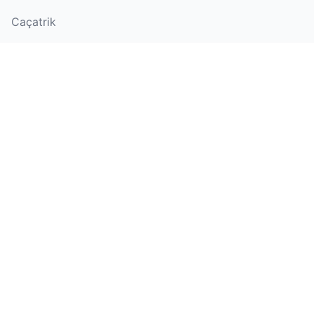
Caçatrik
Placa de Nenúfar
Bolinho Macio
Jax
Bandeira do Juneteenth
Hamster
Dia da Liberdade
(Juneteenth)
Bola de Futebol
Copa do Mundo
Knicks