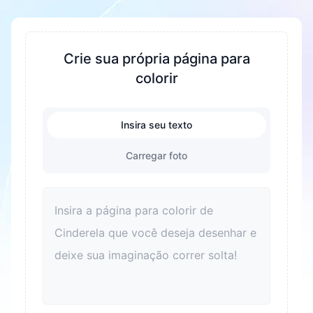
para PDF e PNG.
melhorar a concentração e a paciência,
fomentar a criatividade e a imaginação. Durante
o processo de colorir, a coordenação mão olho e
Crie sua própria página para
as habilidades motoras finas das crianças são
colorir
exercitadas. Ao mesmo tempo, é também uma
ótima maneira de aliviar o estresse e ajudar as
Insira seu texto
crianças a relaxar. Colorir também pode
aprimorar o reconhecimento de cores e
Carregar foto
melhorar o senso estético. Para adultos, colorir
também é uma boa maneira de relaxar e aliviar o
estresse. Além disso, colorir pode se tornar um
elo para as famílias passarem tempo de
qualidade juntas e melhorarem os
relacionamentos entre pais e filhos.