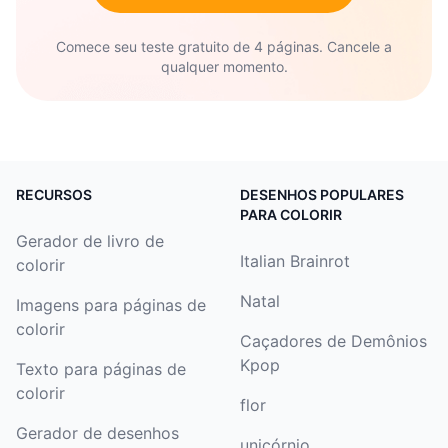
Crie um livro de histórias. Colora várias páginas
Comece seu teste gratuito de 4 páginas. Cancele a
para colorir da Cinderela e grampeie-as juntas
qualquer momento.
para fazer um mini livro de histórias que reconta
o conto.
Faça um móbile! Colora vários personagens da
RECURSOS
DESENHOS POPULARES
Cinderela, recorte e pendure de um cabide com
PARA COLORIR
cordas para criar um móbile colorido.
Gerador de livro de
Italian Brainrot
colorir
Crie uma caixa de joias. Cole uma imagem da
Natal
Imagens para páginas de
página para colorir da Cinderela em uma
colorir
Caçadores de Demônios
caixinha pequena e preencha-a com contas
Kpop
Texto para páginas de
brilhantes para criar um baú de tesouro mágico.
colorir
flor
Crie fantoches de sombra. Colora diferentes
Gerador de desenhos
unicórnio