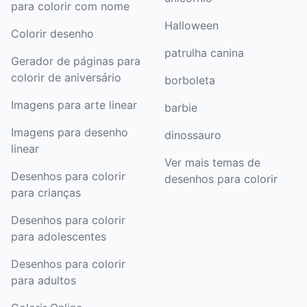
para colorir com nome
personagens das páginas para colorir da
Halloween
Cinderela, cole em um bastão e use para
Colorir desenho
brincadeiras de sombra.
patrulha canina
Gerador de páginas para
colorir de aniversário
borboleta
Fantasia! Use páginas para colorir para inspirar
uma festa de fantasia com o tema Cinderela.
Imagens para arte linear
barbie
Colora personagens e desenhe trajes baseados
Imagens para desenho
dinossauro
nos vestidos deles.
linear
Ver mais temas de
Desenhos para colorir
desenhos para colorir
para crianças
Desenhos para colorir
para adolescentes
Desenhos para colorir
para adultos