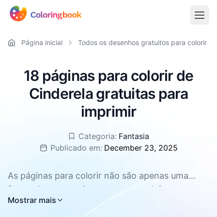
Página inicial
Todos os desenhos gratuitos para colorir
18 páginas para colorir de
Cinderela gratuitas para
imprimir
Categoria:
Fantasia
Publicado em:
December 23, 2025
As páginas para colorir não são apenas uma
forma de entretenimento, mas também uma
Todas as páginas para colorir de Cinderela estão
Mostrar mais
ferramenta eficaz para promover o
disponíveis para download gratuito, com suporte
desenvolvimento geral das crianças. Elas podem