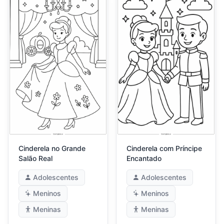
Cinderela no Grande
Cinderela com Príncipe
Salão Real
Encantado
Adolescentes
Adolescentes
Meninos
Meninos
Meninas
Meninas