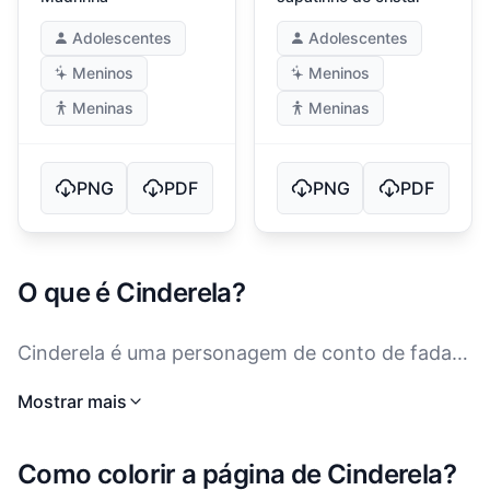
Adolescentes
Adolescentes
Meninos
Meninos
Meninas
Meninas
PNG
PDF
PNG
PDF
O que é Cinderela?
Cinderela é uma personagem de conto de fadas
adorada, conhecida por sua graça e bondade. A
Mostrar mais
história tem origem em várias culturas ao redor
do mundo, sendo a versão mais famosa a
Como colorir a página de Cinderela?