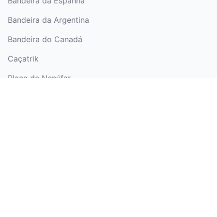
Bandeira da Espanha
Bandeira da Argentina
Bandeira do Canadá
Caçatrik
Placa de Nenúfar
Bolinho Macio
Jax
Bandeira do Juneteenth
Hamster
Dia da Liberdade
(Juneteenth)
Bola de Futebol