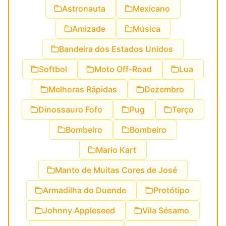
Astronauta
Mexicano
Amizade
Música
Bandeira dos Estados Unidos
Softbol
Moto Off-Road
Lua
Melhoras Rápidas
Dezembro
Dinossauro Fofo
Pug
Terço
Bombeiro
Bombeiro
Mario Kart
Manto de Muitas Cores de José
Armadilha do Duende
Protótipo
Johnny Appleseed
Vila Sésamo