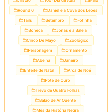
Cristão
100º Dia de Aula
Maio
Round 6
Daniel e a Cova dos Leões
Tails
Setembro
Fofinha
Boneca
Jonas e a Baleia
Cinco De Mayo
Zoológico
Personagem
Ornamento
Abelha
Janeiro
Enfeite de Natal
Arca de Noé
Pote de Ouro
Trevo de Quatro Folhas
Balão de Ar Quente
Mês da História Negra