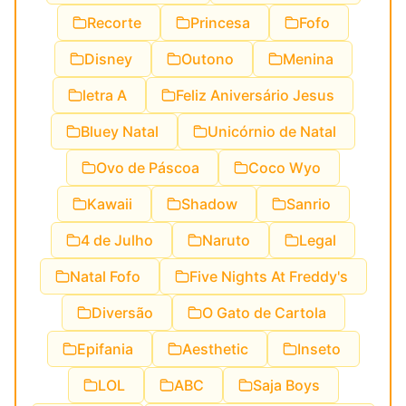
Recorte
Princesa
Fofo
Disney
Outono
Menina
letra A
Feliz Aniversário Jesus
Bluey Natal
Unicórnio de Natal
Ovo de Páscoa
Coco Wyo
Kawaii
Shadow
Sanrio
4 de Julho
Naruto
Legal
Natal Fofo
Five Nights At Freddy's
Diversão
O Gato de Cartola
Epifania
Aesthetic
Inseto
LOL
ABC
Saja Boys