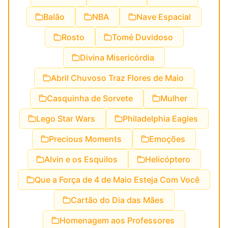
Balão
NBA
Nave Espacial
Rosto
Tomé Duvidoso
Divina Misericórdia
Abril Chuvoso Traz Flores de Maio
Casquinha de Sorvete
Mulher
Lego Star Wars
Philadelphia Eagles
Precious Moments
Emoções
Alvin e os Esquilos
Helicóptero
Que a Força de 4 de Maio Esteja Com Você
Cartão do Dia das Mães
Homenagem aos Professores