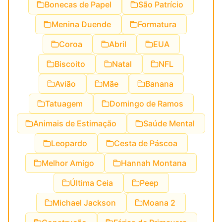
Bonecas de Papel
São Patrício
Menina Duende
Formatura
Coroa
Abril
EUA
Biscoito
Natal
NFL
Avião
Mãe
Banana
Tatuagem
Domingo de Ramos
Animais de Estimação
Saúde Mental
Leopardo
Cesta de Páscoa
Melhor Amigo
Hannah Montana
Última Ceia
Peep
Michael Jackson
Moana 2