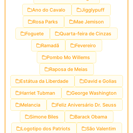
Ano do Cavalo
Jigglypuff
Rosa Parks
Mae Jemison
Foguete
Quarta-feira de Cinzas
Ramadã
Fevereiro
Pombo Mo Willems
Raposa de Meias
Estátua da Liberdade
David e Golias
Harriet Tubman
George Washington
Melancia
Feliz Aniversário Dr. Seuss
Simone Biles
Barack Obama
Logotipo dos Patriots
São Valentim