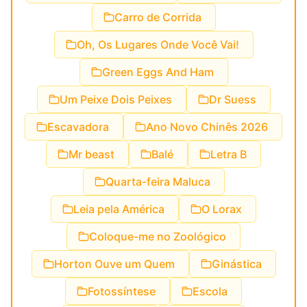
Carro de Corrida
Oh, Os Lugares Onde Você Vai!
Green Eggs And Ham
Um Peixe Dois Peixes
Dr Suess
Escavadora
Ano Novo Chinês 2026
Mr beast
Balé
Letra B
Quarta-feira Maluca
Leia pela América
O Lorax
Coloque-me no Zoológico
Horton Ouve um Quem
Ginástica
Fotossíntese
Escola