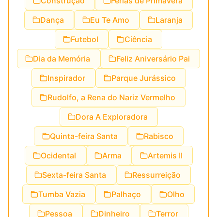
Construção
Férias de Primavera
Dança
Eu Te Amo
Laranja
Futebol
Ciência
Dia da Memória
Feliz Aniversário Pai
Inspirador
Parque Jurássico
Rudolfo, a Rena do Nariz Vermelho
Dora A Exploradora
Quinta-feira Santa
Rabisco
Ocidental
Arma
Artemis II
Sexta-feira Santa
Ressurreição
Tumba Vazia
Palhaço
Olho
Pessoa
Dinheiro
Terror