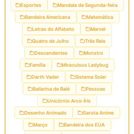
Esportes
Mandala de Segunda-feira
Bandeira Americana
Matemática
Letras do Alfabeto
Marvel
Quatro de Julho
Três Reis
Descendentes
Monstro
Família
Miraculous Ladybug
Darth Vader
Sistema Solar
Bailarina de Balé
Pessoas
Unicórnio Arco-Íris
Desenho Animado
Garota Anime
Março
Bandeira dos EUA