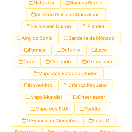
Natureza
Boneca Barbie
Alice no País das Maravilhas
Halloween Disney
Planeta
Amy do Sonic
Bandeira de Mônaco
Formas
Outubro
Laço
Cruz
Obrigado
Giz de cera
Mapa dos Estados Unidos
Novembro
Criança Pequena
Mapa Mundial
Cheerleader
Mapa dos EUA
Padrão
O Homem de Gengibre
Letra C