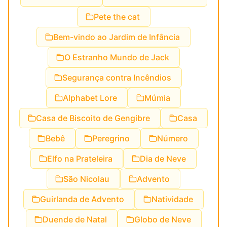
Pete the cat
Bem-vindo ao Jardim de Infância
O Estranho Mundo de Jack
Segurança contra Incêndios
Alphabet Lore
Múmia
Casa de Biscoito de Gengibre
Casa
Bebê
Peregrino
Número
Elfo na Prateleira
Dia de Neve
São Nicolau
Advento
Guirlanda de Advento
Natividade
Duende de Natal
Globo de Neve