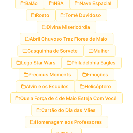
Balão
NBA
Nave Espacial
Rosto
Tomé Duvidoso
Divina Misericórdia
Abril Chuvoso Traz Flores de Maio
Casquinha de Sorvete
Mulher
Lego Star Wars
Philadelphia Eagles
Precious Moments
Emoções
Alvin e os Esquilos
Helicóptero
Que a Força de 4 de Maio Esteja Com Você
Cartão do Dia das Mães
Homenagem aos Professores