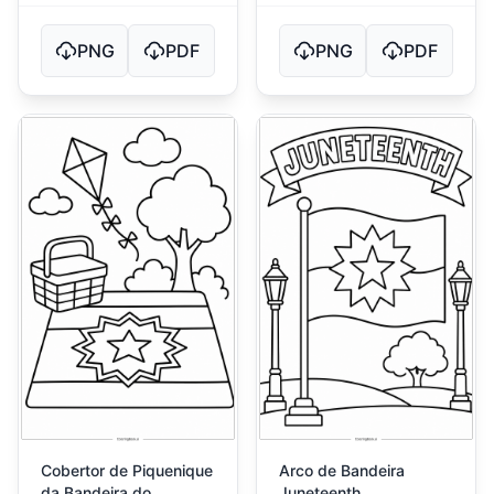
PNG
PDF
PNG
PDF
Cobertor de Piquenique
Arco de Bandeira
da Bandeira do
Juneteenth