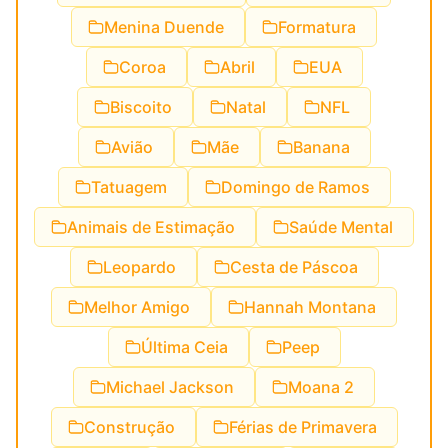
Menina Duende
Formatura
Coroa
Abril
EUA
Biscoito
Natal
NFL
Avião
Mãe
Banana
Tatuagem
Domingo de Ramos
Animais de Estimação
Saúde Mental
Leopardo
Cesta de Páscoa
Melhor Amigo
Hannah Montana
Última Ceia
Peep
Michael Jackson
Moana 2
Construção
Férias de Primavera