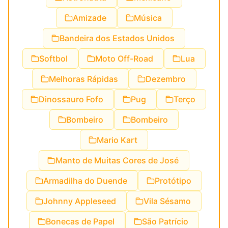
Amizade
Música
Bandeira dos Estados Unidos
Softbol
Moto Off-Road
Lua
Melhoras Rápidas
Dezembro
Dinossauro Fofo
Pug
Terço
Bombeiro
Bombeiro
Mario Kart
Manto de Muitas Cores de José
Armadilha do Duende
Protótipo
Johnny Appleseed
Vila Sésamo
Bonecas de Papel
São Patrício