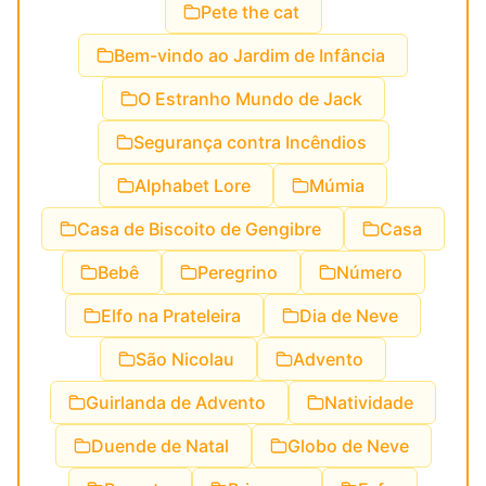
Pete the cat
Bem-vindo ao Jardim de Infância
O Estranho Mundo de Jack
Segurança contra Incêndios
Alphabet Lore
Múmia
Casa de Biscoito de Gengibre
Casa
Bebê
Peregrino
Número
Elfo na Prateleira
Dia de Neve
São Nicolau
Advento
Guirlanda de Advento
Natividade
Duende de Natal
Globo de Neve