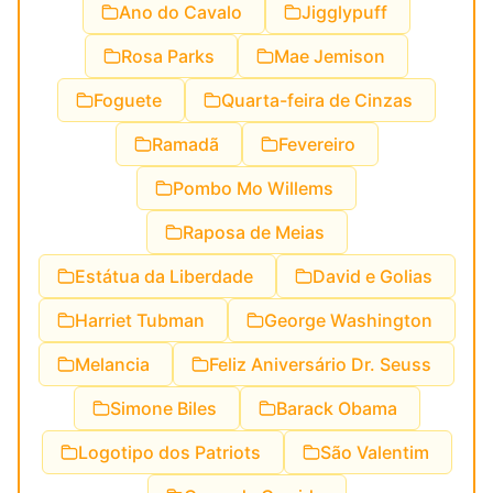
Ano do Cavalo
Jigglypuff
Rosa Parks
Mae Jemison
Foguete
Quarta-feira de Cinzas
Ramadã
Fevereiro
Pombo Mo Willems
Raposa de Meias
Estátua da Liberdade
David e Golias
Harriet Tubman
George Washington
Melancia
Feliz Aniversário Dr. Seuss
Simone Biles
Barack Obama
Logotipo dos Patriots
São Valentim