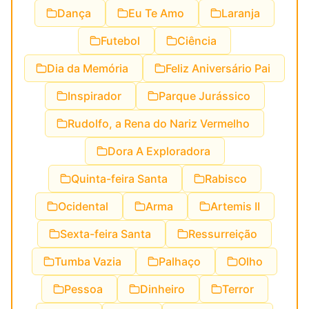
Dança
Eu Te Amo
Laranja
Futebol
Ciência
Dia da Memória
Feliz Aniversário Pai
Inspirador
Parque Jurássico
Rudolfo, a Rena do Nariz Vermelho
Dora A Exploradora
Quinta-feira Santa
Rabisco
Ocidental
Arma
Artemis II
Sexta-feira Santa
Ressurreição
Tumba Vazia
Palhaço
Olho
Pessoa
Dinheiro
Terror