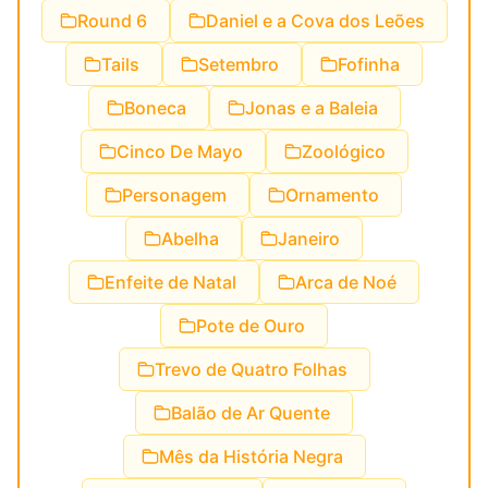
Round 6
Daniel e a Cova dos Leões
Tails
Setembro
Fofinha
Boneca
Jonas e a Baleia
Cinco De Mayo
Zoológico
Personagem
Ornamento
Abelha
Janeiro
Enfeite de Natal
Arca de Noé
Pote de Ouro
Trevo de Quatro Folhas
Balão de Ar Quente
Mês da História Negra