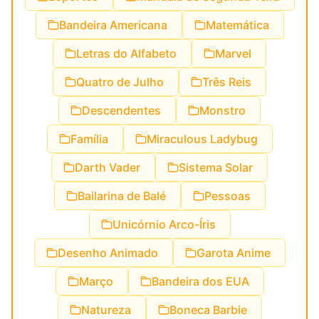
Bandeira Americana
Matemática
Letras do Alfabeto
Marvel
Quatro de Julho
Três Reis
Descendentes
Monstro
Família
Miraculous Ladybug
Darth Vader
Sistema Solar
Bailarina de Balé
Pessoas
Unicórnio Arco-Íris
Desenho Animado
Garota Anime
Março
Bandeira dos EUA
Natureza
Boneca Barbie