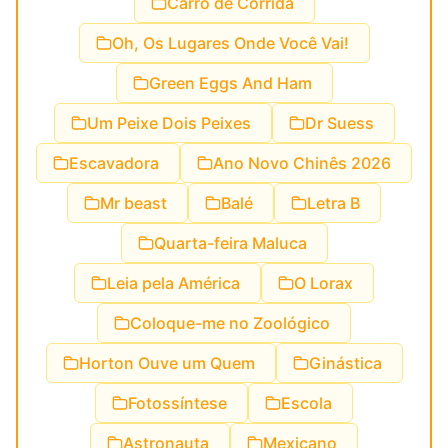
Carro de Corrida
Oh, Os Lugares Onde Você Vai!
Green Eggs And Ham
Um Peixe Dois Peixes
Dr Suess
Escavadora
Ano Novo Chinês 2026
Mr beast
Balé
Letra B
Quarta-feira Maluca
Leia pela América
O Lorax
Coloque-me no Zoológico
Horton Ouve um Quem
Ginástica
Fotossíntese
Escola
Astronauta
Mexicano