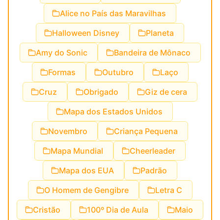
Alice no País das Maravilhas
Halloween Disney
Planeta
Amy do Sonic
Bandeira de Mônaco
Formas
Outubro
Laço
Cruz
Obrigado
Giz de cera
Mapa dos Estados Unidos
Novembro
Criança Pequena
Mapa Mundial
Cheerleader
Mapa dos EUA
Padrão
O Homem de Gengibre
Letra C
Cristão
100º Dia de Aula
Maio