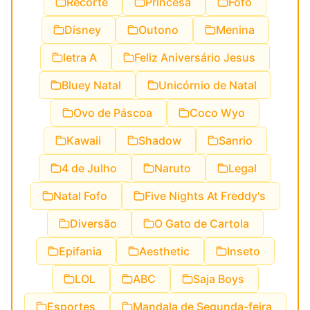
Recorte
Princesa
Fofo
Disney
Outono
Menina
letra A
Feliz Aniversário Jesus
Bluey Natal
Unicórnio de Natal
Ovo de Páscoa
Coco Wyo
Kawaii
Shadow
Sanrio
4 de Julho
Naruto
Legal
Natal Fofo
Five Nights At Freddy's
Diversão
O Gato de Cartola
Epifania
Aesthetic
Inseto
LOL
ABC
Saja Boys
Esportes
Mandala de Segunda-feira