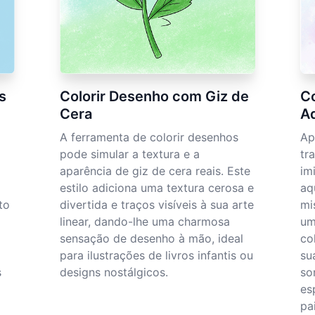
Co
s
Colorir Desenho com Giz de
A
Cera
Ap
A ferramenta de colorir desenhos
tr
pode simular a textura e a
im
aparência de giz de cera reais. Este
aq
estilo adiciona uma textura cerosa e
mi
to
divertida e traços visíveis à sua arte
um
linear, dando-lhe uma charmosa
co
sensação de desenho à mão, ideal
su
para ilustrações de livros infantis ou
so
s
designs nostálgicos.
es
pa