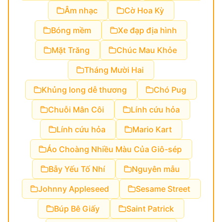
Âm nhạc
Cờ Hoa Kỳ
Bóng mềm
Xe đạp địa hình
Mặt Trăng
Chúc Mau Khỏe
Tháng Mười Hai
Khủng long dễ thương
Chó Pug
Chuỗi Mân Côi
Lính cứu hỏa
Lính cứu hỏa
Mario Kart
Áo Choàng Nhiều Màu Của Giô-sép
Bẫy Yếu Tố Nhí
Nguyên mẫu
Johnny Appleseed
Sesame Street
Búp Bê Giấy
Saint Patrick