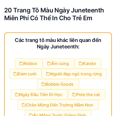
20 Trang Tô Màu Ngày Juneteenth
Miễn Phí Có Thể In Cho Trẻ Em
Các trang tô màu khác liên quan đến
Ngày Juneteenth:
Roblox
Ấm cúng
Karate
Đám cưới
Người đẹp ngủ trong rừng
Bobbie Goods
Ngày Đầu Tiên Đi Học
Pete the cat
Chào Mừng Đến Trường Mầm Non
Ác Mộng Trước Giáng Sinh