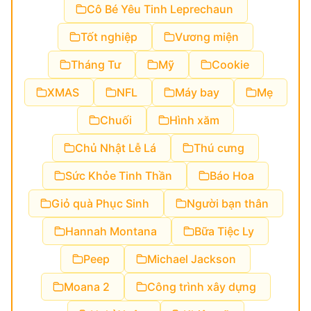
Cô Bé Yêu Tinh Leprechaun
Tốt nghiệp
Vương miện
Tháng Tư
Mỹ
Cookie
XMAS
NFL
Máy bay
Mẹ
Chuối
Hình xăm
Chủ Nhật Lễ Lá
Thú cưng
Sức Khỏe Tinh Thần
Báo Hoa
Giỏ quà Phục Sinh
Người bạn thân
Hannah Montana
Bữa Tiệc Ly
Peep
Michael Jackson
Moana 2
Công trình xây dựng