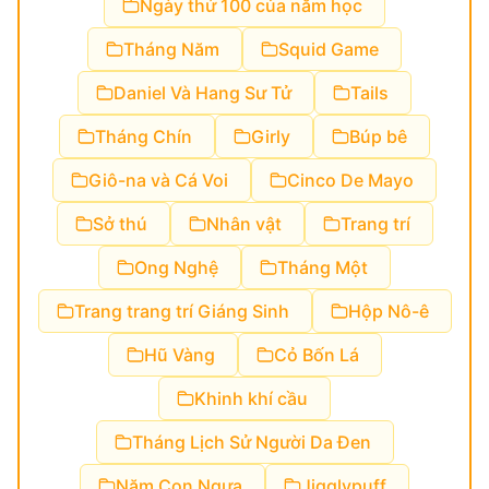
Ngày thứ 100 của năm học
Tháng Năm
Squid Game
Daniel Và Hang Sư Tử
Tails
Tháng Chín
Girly
Búp bê
Giô-na và Cá Voi
Cinco De Mayo
Sở thú
Nhân vật
Trang trí
Ong Nghệ
Tháng Một
Trang trang trí Giáng Sinh
Hộp Nô-ê
Hũ Vàng
Cỏ Bốn Lá
Khinh khí cầu
Tháng Lịch Sử Người Da Đen
Năm Con Ngựa
Jigglypuff