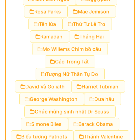
Rosa Parks
Mae Jemison
Tên lửa
Thứ Tư Lễ Tro
Ramadan
Tháng Hai
Mo Willems Chim bồ câu
Cáo Trong Tất
Tượng Nữ Thần Tự Do
David Và Goliath
Harriet Tubman
George Washington
Dưa hấu
Chúc mừng sinh nhật Dr Seuss
Simone Biles
Barack Obama
Biểu tượng Patriots
Thánh Valentine