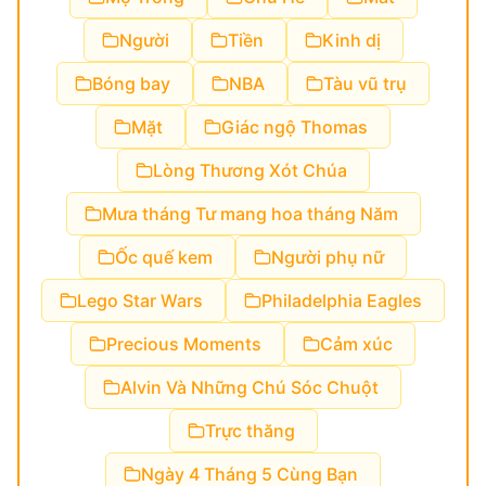
Người
Tiền
Kinh dị
Bóng bay
NBA
Tàu vũ trụ
Mặt
Giác ngộ Thomas
Lòng Thương Xót Chúa
Mưa tháng Tư mang hoa tháng Năm
Ốc quế kem
Người phụ nữ
Lego Star Wars
Philadelphia Eagles
Precious Moments
Cảm xúc
Alvin Và Những Chú Sóc Chuột
Trực thăng
Ngày 4 Tháng 5 Cùng Bạn