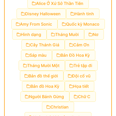
Alice Ở Xứ Sở Thần Tiên
Disney Halloween
Hành tinh
Amy From Sonic
Quốc kỳ Monaco
Hình dạng
Tháng Mười
Nơ
Cây Thánh Giá
Cảm Ơn
Sáp màu
Bản Đồ Hoa Kỳ
Tháng Mười Một
Trẻ tập đi
Bản đồ thế giới
Đội cổ vũ
Bản đồ Hoa Kỳ
Họa tiết
Người Bánh Gừng
Chữ C
Christian