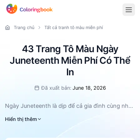
Trang chủ
Tất cả tranh tô màu miễn phí
43 Trang Tô Màu Ngày
Juneteenth Miễn Phí Có Thể
In
Đã xuất bản:
June 18, 2026
Ngày Juneteenth là dịp để cả gia đình cùng nhau
tô màu, sáng tạo và kết nối qua những hình ảnh
Hiển thị thêm
đầy sức sống. Bộ sưu tập này gồm 43 trang tô
màu miễn phí có thể in về nhà, với định dạng