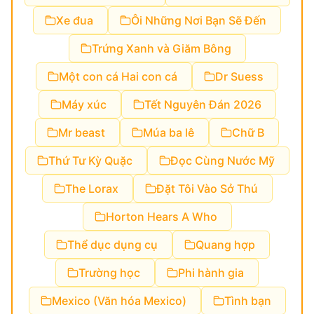
Xe đua
Ôi Những Nơi Bạn Sẽ Đến
Trứng Xanh và Giăm Bông
Một con cá Hai con cá
Dr Suess
Máy xúc
Tết Nguyên Đán 2026
Mr beast
Múa ba lê
Chữ B
Thứ Tư Kỳ Quặc
Đọc Cùng Nước Mỹ
The Lorax
Đặt Tôi Vào Sở Thú
Horton Hears A Who
Thể dục dụng cụ
Quang hợp
Trường học
Phi hành gia
Mexico (Văn hóa Mexico)
Tình bạn