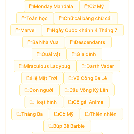
Monday Mandala
Cờ Mỹ
Toán học
Chữ cái bảng chữ cái
Marvel
Ngày Quốc Khánh 4 Tháng 7
Ba Nhà Vua
Descendants
Quái vật
Gia đình
Miraculous Ladybug
Darth Vader
Hệ Mặt Trời
Vũ Công Ba Lê
Con người
Cầu Vồng Kỳ Lân
Hoạt hình
Cô gái Anime
Tháng Ba
Cờ Mỹ
Thiên nhiên
Búp Bê Barbie