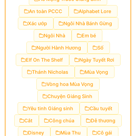
An toàn PCCC
Alphabet Lore
Xác ướp
Ngôi Nhà Bánh Gừng
Ngôi Nhà
Em bé
Người Hành Hương
Số
Elf On The Shelf
Ngày Tuyết Rơi
Thánh Nicholas
Mùa Vọng
Vòng hoa Mùa Vọng
Chuyện Giáng Sinh
Yêu tinh Giáng sinh
Cầu tuyết
Cắt
Công chúa
Dễ thương
Disney
Mùa Thu
Cô gái