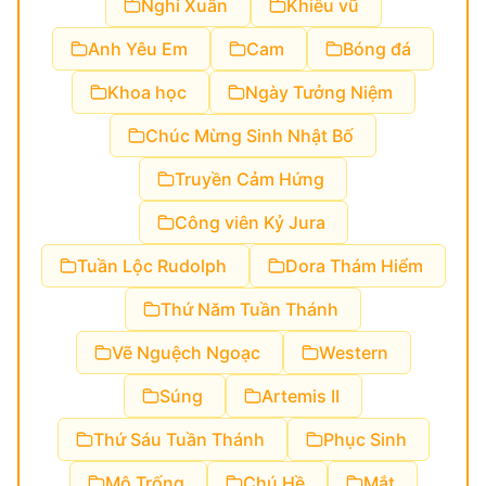
Nghỉ Xuân
Khiêu vũ
Anh Yêu Em
Cam
Bóng đá
Khoa học
Ngày Tưởng Niệm
Chúc Mừng Sinh Nhật Bố
Truyền Cảm Hứng
Công viên Kỷ Jura
Tuần Lộc Rudolph
Dora Thám Hiểm
Thứ Năm Tuần Thánh
Vẽ Nguệch Ngoạc
Western
Súng
Artemis II
Thứ Sáu Tuần Thánh
Phục Sinh
Mộ Trống
Chú Hề
Mắt