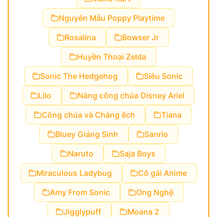
Nguyên Mẫu Poppy Playtime
Rosalina
Bowser Jr
Huyền Thoại Zelda
Sonic The Hedgehog
Siêu Sonic
Lilo
Nàng công chúa Disney Ariel
Công chúa và Chàng ếch
Tiana
Bluey Giáng Sinh
Sanrio
Naruto
Saja Boys
Miraculous Ladybug
Cô gái Anime
Amy From Sonic
Ong Nghệ
Jigglypuff
Moana 2