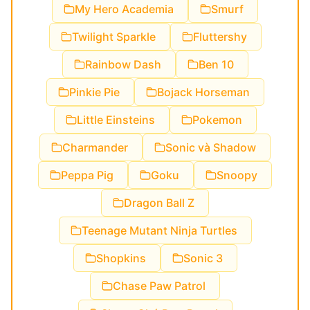
My Hero Academia
Smurf
Twilight Sparkle
Fluttershy
Rainbow Dash
Ben 10
Pinkie Pie
Bojack Horseman
Little Einsteins
Pokemon
Charmander
Sonic và Shadow
Peppa Pig
Goku
Snoopy
Dragon Ball Z
Teenage Mutant Ninja Turtles
Shopkins
Sonic 3
Chase Paw Patrol