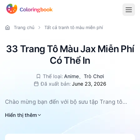
Trang chủ
Tất cả tranh tô màu miễn phí
33 Trang Tô Màu Jax Miễn Phí
Có Thể In
Thể loại:
Anime
、
Trò Chơi
Đã xuất bản:
June 23, 2026
Chào mừng bạn đến với bộ sưu tập Trang tô
màu Jax, nơi các bé và cả gia đình có thể cùng
Hiển thị thêm
nhau khám phá thế giới đầy màu sắc và ngộ
nghĩnh. Với tổng cộng 33 mẫu Trang tô màu Jax
Có thể in và Miễn phí, bạn sẽ tìm thấy những