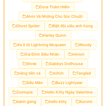
Dora Thám Hiểm
Alvin Và Những Chú Sóc Chuột
Ghost Spider
Biệt đội siêu anh hùng
Harley Quinn
Xe ô tô Lightning Mcqueen
Woody
Gia Đình Siêu Nhân
minion
Shrek
Gabbys Dollhouse
nàng tiên cá
stitch
Tangled
Siêu Mèo
Buzz Lightyear
Zootopia
Hello Kitty Ngày Valentine
bánh gừng
hello kitty
Kuromi