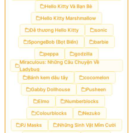
Hello Kitty Và Bạn Bè
Hello Kitty Marshmallow
Dễ thương Hello Kitty
sonic
SpongeBob (Bọt Biển)
barbie
peppa
godzilla
Miraculous: Những Câu Chuyện Về
Ladybug
Bánh kem dâu tây
cocomelon
Gabby Dollhouse
Pusheen
Elmo
Numberblocks
Colourblocks
Nezuko
PJ Masks
Những Sinh Vật Mỉm Cười