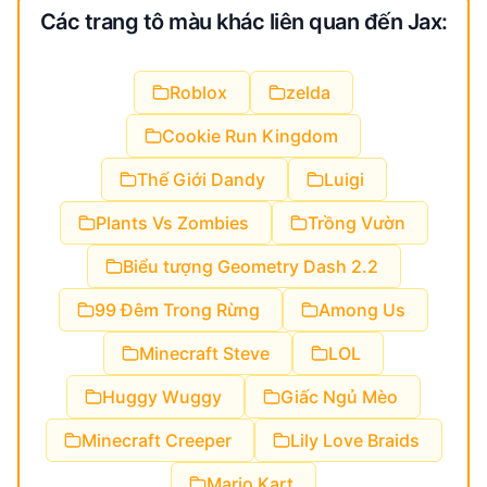
Các trang tô màu khác liên quan đến Jax:
Roblox
zelda
Cookie Run Kingdom
Thế Giới Dandy
Luigi
Plants Vs Zombies
Trồng Vườn
Biểu tượng Geometry Dash 2.2
99 Đêm Trong Rừng
Among Us
Minecraft Steve
LOL
Huggy Wuggy
Giấc Ngủ Mèo
Minecraft Creeper
Lily Love Braids
Mario Kart