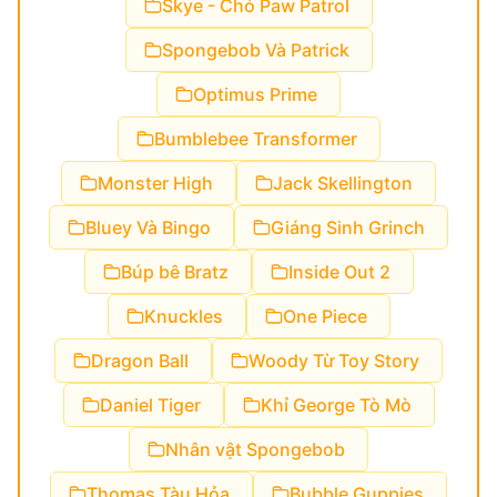
Skye - Chó Paw Patrol
Spongebob Và Patrick
Optimus Prime
Bumblebee Transformer
Monster High
Jack Skellington
Bluey Và Bingo
Giáng Sinh Grinch
Búp bê Bratz
Inside Out 2
Knuckles
One Piece
Dragon Ball
Woody Từ Toy Story
Daniel Tiger
Khỉ George Tò Mò
Nhân vật Spongebob
Thomas Tàu Hỏa
Bubble Guppies