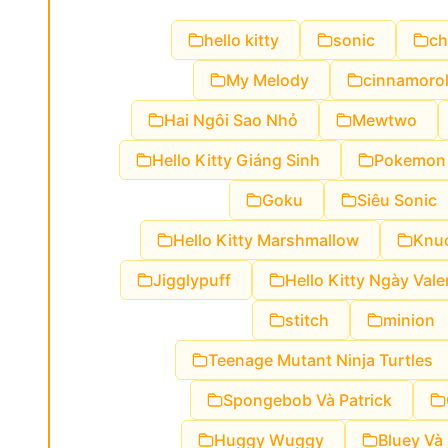
hello kitty
sonic
ch
My Melody
cinnamorol
Hai Ngôi Sao Nhỏ
Mewtwo
Hello Kitty Giáng Sinh
Pokemon
Goku
Siêu Sonic
Hello Kitty Marshmallow
Knu
Jigglypuff
Hello Kitty Ngày Vale
stitch
minion
Teenage Mutant Ninja Turtles
Spongebob Và Patrick
Huggy Wuggy
Bluey Và