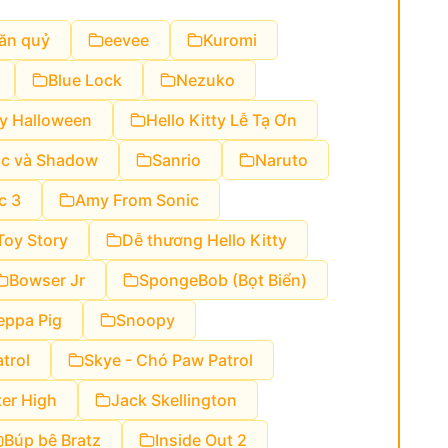
ăn quỷ
eevee
Kuromi
Blue Lock
Nezuko
ty Halloween
Hello Kitty Lễ Tạ Ơn
ic và Shadow
Sanrio
Naruto
c 3
Amy From Sonic
oy Story
Dễ thương Hello Kitty
Bowser Jr
SpongeBob (Bọt Biển)
eppa Pig
Snoopy
trol
Skye - Chó Paw Patrol
er High
Jack Skellington
Búp bê Bratz
Inside Out 2