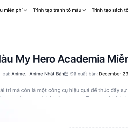
u miễn phí
Trình tạo tranh tô màu
Trình tạo sách t
àu My Hero Academia Miễn
 loại:
Anime
、
Anime Nhật Bản
Đã xuất bản:
December 23
ải trí mà còn là một công cụ hiệu quả để thúc đẩy sự
ỡng sự sáng tạo và trí tưởng tượng. Trong quá trình
 có sẵn để tải xuống miễn phí, hỗ trợ PDF và PNG.
i, đây cũng là một cách tuyệt vời để giảm căng thẳn
ảm nhận thẩm mỹ. Đối với người lớn, tô màu cũng là 
ắn kết gia đình để cùng nhau dành thời gian chất lư