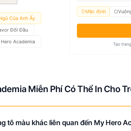
Mặc định
Vuôn
 Ngủ Của Anh Ấy
avor Đối Đầu
 Hero Academia
Tạo trang
demia Miễn Phí Có Thể In Cho T
ng tô màu khác liên quan đến My Hero A