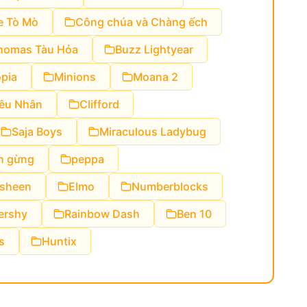
e Tò Mò
Công chúa và Chàng ếch
homas Tàu Hỏa
Buzz Lightyear
pia
Minions
Moana 2
iêu Nhân
Clifford
Saja Boys
Miraculous Ladybug
h gừng
peppa
sheen
Elmo
Numberblocks
tershy
Rainbow Dash
Ben 10
s
Huntix