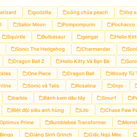
arizard
godzilla
công chúa peach
thợ s
l
Sailor Moon
Pompompurin
Pochacco
Squirtle
Bulbasaur
gengar
Hello Kit
Sonic The Hedgehog
Charmander
Son
Dragon Ball Z
Hello Kitty Và Bạn Bè
Soni
ckles
One Piece
Dragon Ball
Woody Từ T
ntine
Sonic và Tails
Rosalina
Gojo
barbie
Bánh kem dâu tây
Smurf
P
Biệt đội siêu anh hùng
Lilo
Chase Paw Pa
Optimus Prime
Bumblebee Transformer
Monst
 Bingo
Giáng Sinh Grinch
Giấc Ngủ Mèo