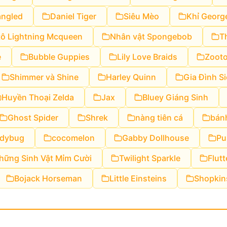
angled
Daniel Tiger
Siêu Mèo
Khỉ Georg
tô Lightning Mcqueen
Nhân vật Spongebob
T
e
Bubble Guppies
Lily Love Braids
Zooto
Shimmer và Shine
Harley Quinn
Gia Đình S
Huyền Thoại Zelda
Jax
Bluey Giáng Sinh
Ghost Spider
Shrek
nàng tiên cá
bán
adybug
cocomelon
Gabby Dollhouse
Pu
hững Sinh Vật Mỉm Cười
Twilight Sparkle
Flut
Bojack Horseman
Little Einsteins
Shopkin