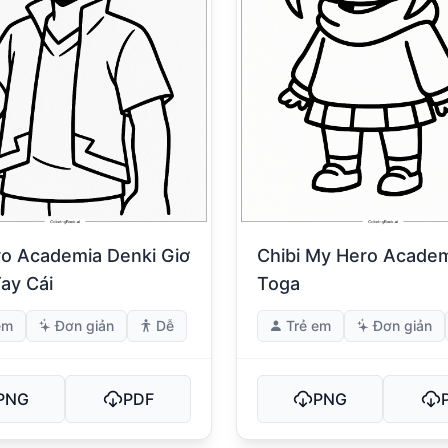
o Academia Denki Giơ
Chibi My Hero Acade
ay Cái
Toga
em
Đơn giản
Dễ
Trẻ em
Đơn giản
PNG
PDF
PNG