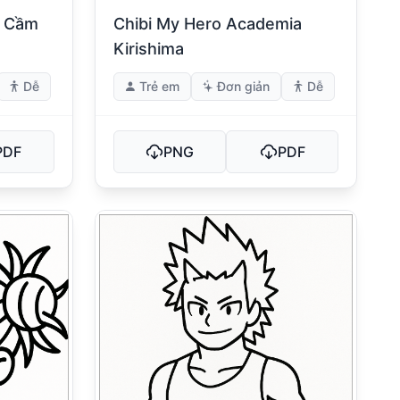
i Cầm
Chibi My Hero Academia
Kirishima
Dễ
Trẻ em
Đơn giản
Dễ
PDF
PNG
PDF