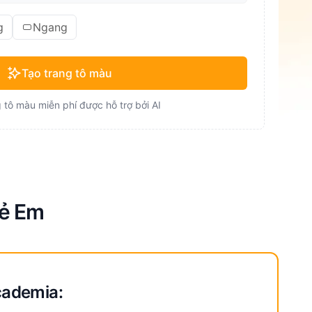
g
Ngang
Tạo trang tô màu
 tô màu miễn phí được hỗ trợ bởi AI
rẻ Em
cademia: