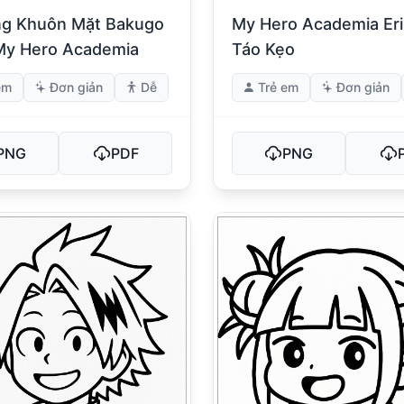
g Khuôn Mặt Bakugo
My Hero Academia Er
My Hero Academia
Táo Kẹo
em
Đơn giản
Dễ
Trẻ em
Đơn giản
PNG
PDF
PNG