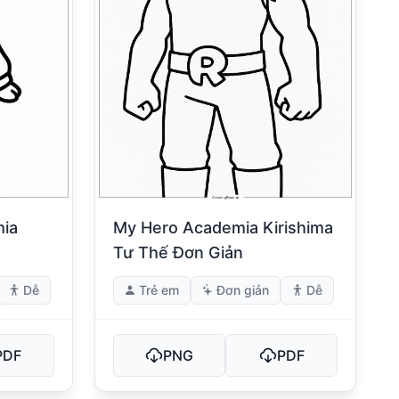
mia
My Hero Academia Kirishima
Tư Thế Đơn Giản
Dễ
Trẻ em
Đơn giản
Dễ
PDF
PNG
PDF