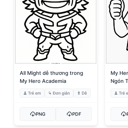
All Might dễ thương trong
My Her
My Hero Academia
Ngón T
Trẻ em
Đơn giản
Dễ
Trẻ 
PNG
PDF