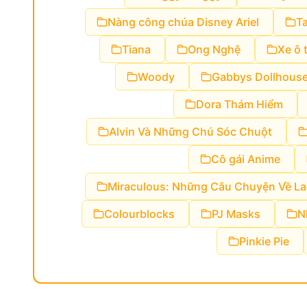
Nàng công chúa Disney Ariel
T
Tiana
Ong Nghệ
Xe ô 
Woody
Gabbys Dollhous
Dora Thám Hiểm
Alvin Và Những Chú Sóc Chuột
Cô gái Anime
Miraculous: Những Câu Chuyện Về L
Colourblocks
PJ Masks
N
Pinkie Pie