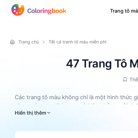
Trang tô mà
Trang chủ
Tất cả tranh tô màu miễn phí
47 Trang Tô M
Thể
Các trang tô màu không chỉ là một hình thức gi
tăng cường sự tập trung và kiên nhẫn, nuôi dư
Tất cả các trang tô màu My Hero Academia đều
Hiển thị thêm
vận động tinh của trẻ được rèn luyện. Đồng thờ
cao khả năng nhận biết màu sắc và cải thiện c
Hơn nữa, tô màu có thể trở thành một sợi dây g