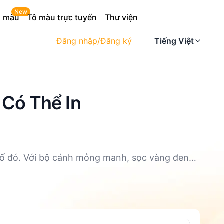
New
ô màu
Tô màu trực tuyến
Thư viện
Đăng nhập/Đăng ký
Tiếng Việt
 Có Thể In
6
số đó. Với bộ cánh mỏng manh, sọc vàng đen
ế hệ trẻ em. Bộ sưu tập 38 trang tô màu Ong
ám phá. Tất cả đều có sẵn dưới định dạng PNG
 đến những bức tranh chi tiết hơn cho bé lớn,