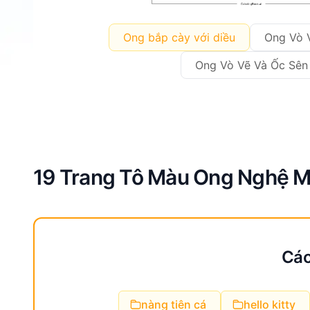
Ong bắp cày với diều
Ong Vò 
Ong Vò Vẽ Và Ốc Sên
19 Trang Tô Màu Ong Nghệ Mi
Các
nàng tiên cá
hello kitty