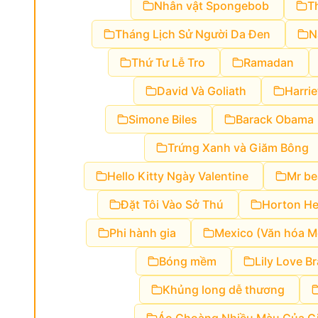
Nhân vật Spongebob
T
Tháng Lịch Sử Người Da Đen
N
Thứ Tư Lễ Tro
Ramadan
David Và Goliath
Harri
Simone Biles
Barack Obama
Trứng Xanh và Giăm Bông
Hello Kitty Ngày Valentine
Mr be
Đặt Tôi Vào Sở Thú
Horton He
Phi hành gia
Mexico (Văn hóa M
Bóng mềm
Lily Love B
Khủng long dễ thương