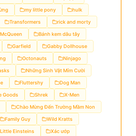
ừng
my little pony
hulk
Transformers
rick and morty
g McQueen
Bánh kem dâu tây
Garfield
Gabby Dollhouse
ng
Octonauts
Ninjago
asks
Những Sinh Vật Mỉm Cười
le
Fluttershy
Dog Man
e Goods
Shrek
X-Men
Chào Mừng Đến Trường Mầm Non
Family Guy
Wild Kratts
Little Einsteins
Xác ướp