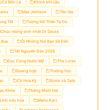
Cỏ Bốn Lá
Khinh khí cầu
arks
Mae Jemison
Tên lửa
ong Tất
Tượng Nữ Thần Tự Do
Chúc mừng sinh nhật Dr Seuss
 đua
Ôi Những Nơi Bạn Sẽ Đến
c
Tết Nguyên Đán 2026
Đọc Cùng Nước Mỹ
The Lorax
cụ
Quang hợp
Trường học
ạc
Cờ Hoa Kỳ
Sonic và Tails
au Khỏe
Tháng Mười Hai
Lính cứu hỏa
Mario Kart