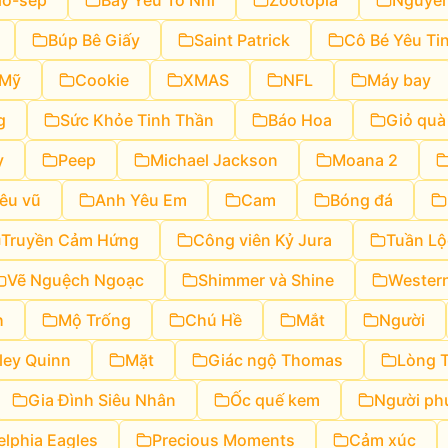
iô-sép
Bẫy Yếu Tố Nhí
Zootopia
Nguyê
Búp Bê Giấy
Saint Patrick
Cô Bé Yêu Ti
Mỹ
Cookie
XMAS
NFL
Máy bay
g
Sức Khỏe Tinh Thần
Báo Hoa
Giỏ quà
y
Peep
Michael Jackson
Moana 2
êu vũ
Anh Yêu Em
Cam
Bóng đá
Truyền Cảm Hứng
Công viên Kỷ Jura
Tuần Lộ
Vẽ Nguệch Ngoạc
Shimmer và Shine
Wester
h
Mộ Trống
Chú Hề
Mắt
Người
ley Quinn
Mặt
Giác ngộ Thomas
Lòng 
Gia Đình Siêu Nhân
Ốc quế kem
Người ph
elphia Eagles
Precious Moments
Cảm xúc