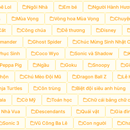
ê Lol
Ngôi Nhà
Em bé
Người Hành Hươ
s
Mùa Vọng
Vòng hoa Mùa Vọng
Chuyện
Cắt
Công chúa
Dễ thương
Disney
rmander
Ghost Spider
Chúc Mừng Sinh Nhật 
Phục Sinh
Coco Wyo
Sonic và Shadow
Peppa Pig
Ngầu
Goku
Snoopy
G
nhộn
Chú Mèo Đội Mũ
Dragon Ball Z
Lễ 
ja Turtles
Côn trùng
Biệt đội siêu anh hùng
ala
Cờ Mỹ
Toán học
Chữ cái bảng chữ c
 Nhà Vua
Descendants
Quái vật
Gia đì
Sonic 3
Vũ Công Ba Lê
Con người
Cha