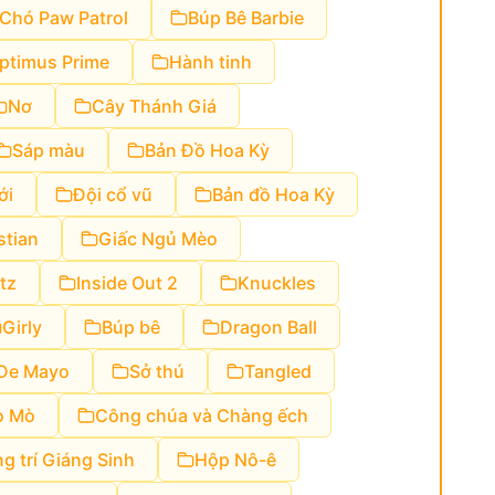
 Chó Paw Patrol
Búp Bê Barbie
ptimus Prime
Hành tinh
Nơ
Cây Thánh Giá
Sáp màu
Bản Đồ Hoa Kỳ
ới
Đội cổ vũ
Bản đồ Hoa Kỳ
stian
Giấc Ngủ Mèo
tz
Inside Out 2
Knuckles
Girly
Búp bê
Dragon Ball
 De Mayo
Sở thú
Tangled
ò Mò
Công chúa và Chàng ếch
ng trí Giáng Sinh
Hộp Nô-ê