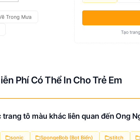
Vẽ Trong Mưa
Tạo trang
ễn Phí Có Thể In Cho Trẻ Em
 trang tô màu khác liên quan đến Ong N
sonic
SpongeBob (Bọt Biển)
stitch