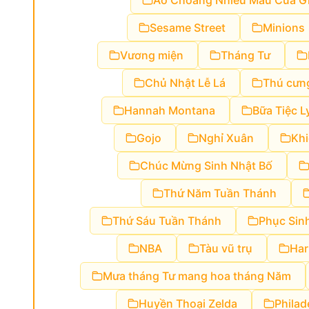
Áo Choàng Nhiều Màu Của G
Sesame Street
Minions
Vương miện
Tháng Tư
Chủ Nhật Lễ Lá
Thú cưn
Hannah Montana
Bữa Tiệc L
Gojo
Nghỉ Xuân
Khi
Chúc Mừng Sinh Nhật Bố
Thứ Năm Tuần Thánh
Thứ Sáu Tuần Thánh
Phục Sin
NBA
Tàu vũ trụ
Har
Mưa tháng Tư mang hoa tháng Năm
Huyền Thoại Zelda
Philad