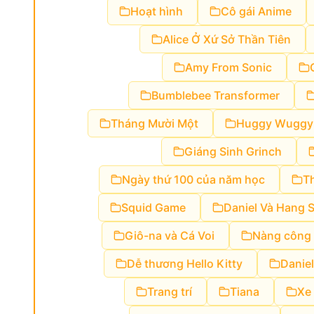
Hoạt hình
Cô gái Anime
Alice Ở Xứ Sở Thần Tiên
Amy From Sonic
Bumblebee Transformer
Tháng Mười Một
Huggy Wuggy
Giáng Sinh Grinch
Ngày thứ 100 của năm học
T
Squid Game
Daniel Và Hang 
Giô-na và Cá Voi
Nàng công 
Dễ thương Hello Kitty
Daniel
Trang trí
Tiana
Xe