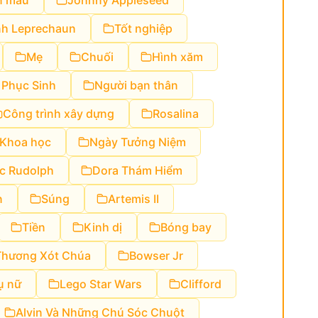
n mẫu
Johnny Appleseed
nh Leprechaun
Tốt nghiệp
Mẹ
Chuối
Hình xăm
 Phục Sinh
Người bạn thân
Công trình xây dựng
Rosalina
Khoa học
Ngày Tưởng Niệm
c Rudolph
Dora Thám Hiểm
n
Súng
Artemis II
Tiền
Kinh dị
Bóng bay
Thương Xót Chúa
Bowser Jr
ụ nữ
Lego Star Wars
Clifford
Alvin Và Những Chú Sóc Chuột