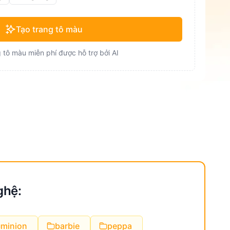
Tạo trang tô màu
 tô màu miễn phí được hỗ trợ bởi AI
ghệ:
minion
barbie
peppa