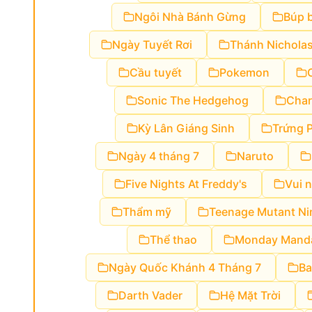
Ngôi Nhà Bánh Gừng
Búp b
Ngày Tuyết Rơi
Thánh Nichola
Cầu tuyết
Pokemon
Sonic The Hedgehog
Cha
Kỳ Lân Giáng Sinh
Trứng 
Ngày 4 tháng 7
Naruto
Five Nights At Freddy's
Vui 
Thẩm mỹ
Teenage Mutant Nin
Thể thao
Monday Mand
Ngày Quốc Khánh 4 Tháng 7
Ba
Darth Vader
Hệ Mặt Trời