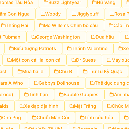
homas Tàu Hỏa
Buzz Lightyear
Hũ Vàng
ăm Con Ngựa
Woody
Jigglypuff
Rosa P
Tháng Hai
Mo Willems Chim bồ câu
Cáo Tr
et Tubman
George Washington
Dưa hấu
Biểu tượng Patriots
Thánh Valentine
Xe
Một con cá Hai con cá
Dr Suess
Máy xú
ast
Múa ba lê
Chữ B
Thứ Tư Kỳ Quặc
ars A Who
Gabbys Dollhouse
Thể dục dụng 
exico)
Tình bạn
Bubble Guppies
Âm nh
raids
Xe đạp địa hình
Mặt Trăng
Chúc M
Chó Pug
Chuỗi Mân Côi
Lính cứu hỏa