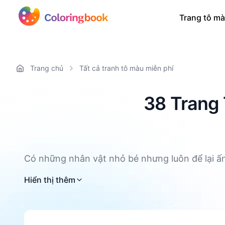
Trang tô mà
Trang chủ
Tất cả tranh tô màu miễn phí
38 Trang 
Có những nhân vật nhỏ bé nhưng luôn để lại ấ
rực rỡ và tiếng vo ve đáng yêu, chú ong nhỏ nà
Hiển thị thêm
Nghệ miễn phí có thể in của chúng tôi được th
và PDF, giúp bạn dễ dàng tải về và in ra bất c
bộ tranh này hứa hẹn mang đến hàng giờ vui v