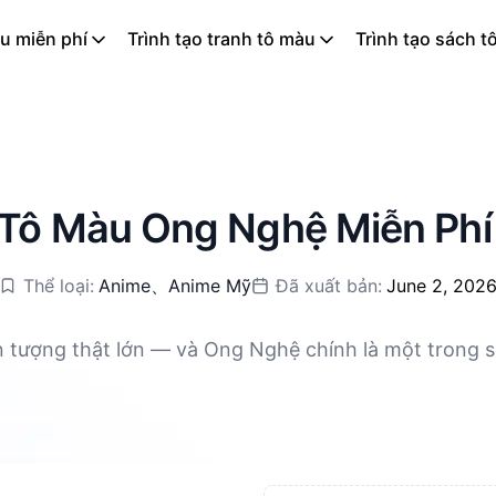
u miễn phí
Trình tạo tranh tô màu
Trình tạo sách t
Tô Màu Ong Nghệ Miễn Phí
Thể loại:
Anime
、
Anime Mỹ
Đã xuất bản:
June 2, 202
n tượng thật lớn — và Ong Nghệ chính là một trong 
y đã trở thành người bạn thân thiết của biết bao th
iết kế dành riêng cho trẻ em và cả gia đình cùng kh
ứ lúc nào. Từ những hình vẽ đơn giản dành cho bé nhỏ
ẻ và sáng tạo cho cả nhà.