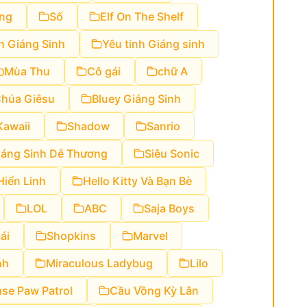
ng
Số
Elf On The Shelf
 Giáng Sinh
Yêu tinh Giáng sinh
Mùa Thu
Cô gái
chữ A
Chúa Giêsu
Bluey Giáng Sinh
Kawaii
Shadow
Sanrio
iáng Sinh Dễ Thương
Siêu Sonic
Hiển Linh
Hello Kitty Và Bạn Bè
LOL
ABC
Saja Boys
ái
Shopkins
Marvel
nh
Miraculous Ladybug
Lilo
se Paw Patrol
Cầu Vồng Kỳ Lân