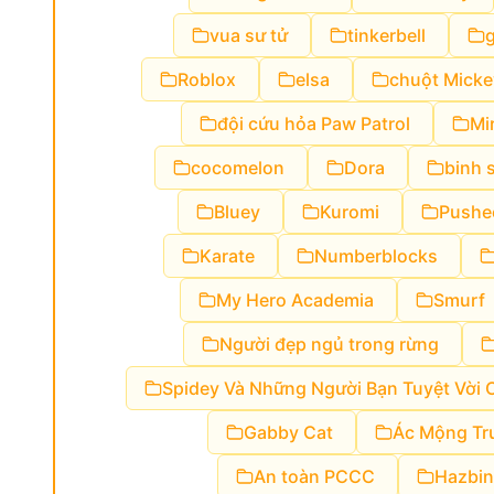
vua sư tử
tinkerbell
g
Roblox
elsa
chuột Micke
đội cứu hỏa Paw Patrol
Mi
cocomelon
Dora
binh 
Bluey
Kuromi
Pushe
Karate
Numberblocks
My Hero Academia
Smurf
Người đẹp ngủ trong rừng
Spidey Và Những Người Bạn Tuyệt Vời 
Gabby Cat
Ác Mộng Tr
An toàn PCCC
Hazbin