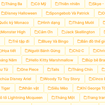
Tháng Ba
Cờ Mỹ
Thiên nhiên
Skye -
Disney Halloween
Spongebob Và Patrick
O
Quốc kỳ Monaco
Hình dạng
Tháng Mười
Monster High
Cảm Ơn
Jack Skellington
Trẻ tập đi
Bluey Và Bingo
Bản đồ thế gi
Họa tiết
Người Bánh Gừng
Chữ C
Chri
háng Năm
Hello Kitty Marshmallow
Búp bê Bra
Sư Tử
One Piece
Tails
Tháng Chín
chúa Disney Ariel
Woody Từ Toy Story
Cinco
 Tiger
Nhân vật
Siêu Mèo
Khỉ George T
 ô tô Lightning Mcqueen
Tháng Một
Trang tra