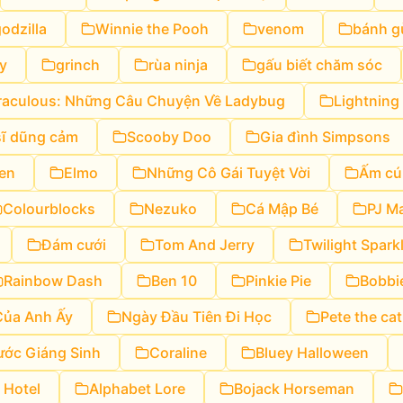
odzilla
Winnie the Pooh
venom
bánh g
y
grinch
rùa ninja
gấu biết chăm sóc
raculous: Những Câu Chuyện Về Ladybug
Lightnin
sĩ dũng cảm
Scooby Doo
Gia đình Simpsons
en
Elmo
Những Cô Gái Tuyệt Vời
Ấm cú
Colourblocks
Nezuko
Cá Mập Bé
PJ M
Đám cưới
Tom And Jerry
Twilight Spark
Rainbow Dash
Ben 10
Pinkie Pie
Bobbi
Của Anh Ấy
Ngày Đầu Tiên Đi Học
Pete the cat
ước Giáng Sinh
Coraline
Bluey Halloween
 Hotel
Alphabet Lore
Bojack Horseman