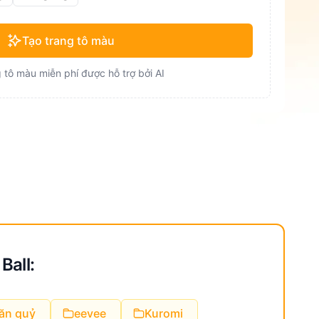
Tạo trang tô màu
 tô màu miễn phí được hỗ trợ bởi AI
Ball:
ăn quỷ
eevee
Kuromi