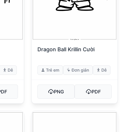
Dragon Ball Krillin Cười
Dễ
Trẻ em
Đơn giản
Dễ
PDF
PNG
PDF