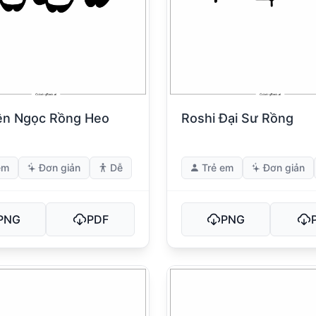
ên Ngọc Rồng Heo
Roshi Đại Sư Rồng
g
em
Đơn giản
Dễ
Trẻ em
Đơn giản
PNG
PDF
PNG