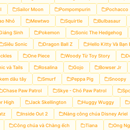
l
Sailor Moon
Pompompurin
Pochacco
Sao Nhỏ
Mewtwo
Squirtle
Bulbasaur
 Giáng Sinh
Pokemon
Sonic The Hedgehog
Siêu Sonic
Dragon Ball Z
Hello Kitty Và Bạn 
ckles
One Piece
Woody Từ Toy Story
D
ic và Tails
Rosalina
Gojo
Bowser Jr
kem dâu tây
Smurf
Peppa Pig
Snoopy
Chase Paw Patrol
Skye - Chó Paw Patrol
Spo
r High
Jack Skellington
Huggy Wuggy
atz
Inside Out 2
Nàng công chúa Disney Ariel
Công chúa và Chàng ếch
Tiana
Ong Ng