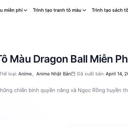
u miễn phí
Trình tạo tranh tô màu
Trình tạo sách t
ô Màu Dragon Ball Miễn Ph
Thể loại:
Anime
、
Anime Nhật Bản
Đã xuất bản:
April 14, 
 những chiến binh quyền năng và Ngọc Rồng huyền th
phí, có thể tải về định dạng PNG và PDF, rất phù hợp
liệt của Vegeta, mỗi trang tô màu đều kích thích sự
động, mang các anh hùng và khoảnh khắc yêu thích 
 Dragon Ball thiết kế dành cho các fan nhí trên khắp