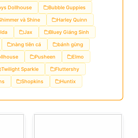
ys Dollhouse
Bubble Guppies
Shimmer và Shine
Harley Quinn
lda
Jax
Bluey Giáng Sinh
nàng tiên cá
bánh gừng
llhouse
Pusheen
Elmo
Twilight Sparkle
Fluttershy
ins
Shopkins
Huntix