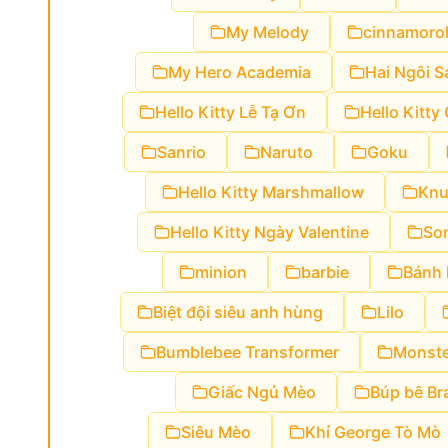
My Melody
cinnamorol
My Hero Academia
Hai Ngôi 
Hello Kitty Lễ Tạ Ơn
Hello Kitty
Sanrio
Naruto
Goku
Hello Kitty Marshmallow
Knu
Hello Kitty Ngày Valentine
Son
minion
barbie
Bánh 
Biệt đội siêu anh hùng
Lilo
Bumblebee Transformer
Monste
Giấc Ngủ Mèo
Búp bê Br
Siêu Mèo
Khỉ George Tò Mò