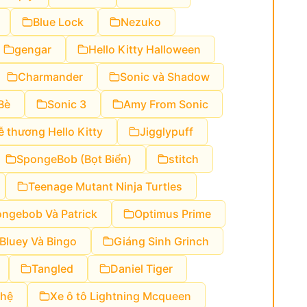
Blue Lock
Nezuko
gengar
Hello Kitty Halloween
Charmander
Sonic và Shadow
Bè
Sonic 3
Amy From Sonic
ễ thương Hello Kitty
Jigglypuff
SpongeBob (Bọt Biển)
stitch
Teenage Mutant Ninja Turtles
ngebob Và Patrick
Optimus Prime
Bluey Và Bingo
Giáng Sinh Grinch
Tangled
Daniel Tiger
hệ
Xe ô tô Lightning Mcqueen