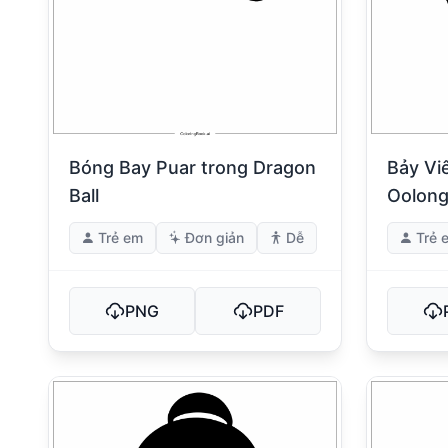
Bóng Bay Puar trong Dragon
Bảy Vi
Ball
Oolon
Trẻ em
Đơn giản
Dễ
Trẻ 
PNG
PDF