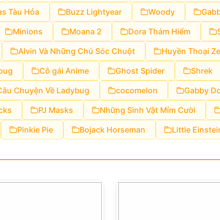
s Tàu Hỏa
Buzz Lightyear
Woody
Gabb
Minions
Moana 2
Dora Thám Hiểm
Alvin Và Những Chú Sóc Chuột
Huyền Thoại Ze
bug
Cô gái Anime
Ghost Spider
Shrek
Câu Chuyện Về Ladybug
cocomelon
Gabby Do
cks
PJ Masks
Những Sinh Vật Mỉm Cười
Pinkie Pie
Bojack Horseman
Little Einste