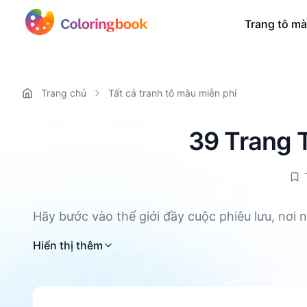
Trang tô mà
Trang chủ
Tất cả tranh tô màu miễn phí
39 Trang T
Hãy bước vào thế giới đầy cuộc phiêu lưu, nơi
chúng tôi có 39 trang tô màu Dragon Ball miễn 
Hiển thị thêm
thần dũng cảm của Goku hay sự quyết tâm mãnh 
và marker để khám phá những cảnh tượng sôi 
tượng và thể hiện nghệ thuật cùng trang tô màu