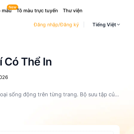
New
ô màu
Tô màu trực tuyến
Thư viện
Đăng nhập/Đăng ký
Tiếng Việt
í Có Thể In
2026
oại sống động trên từng trang. Bộ sưu tập của
 cho trẻ em và gia đình. Dù bạn yêu thích tinh
 sáng tạo và niềm vui. Hãy chuẩn bị bút màu
đến cuộc sống. Tận hưởng giờ chơi tưởng
 nơi.