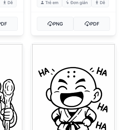
Dễ
Trẻ em
Đơn giản
Dễ
PDF
PNG
PDF