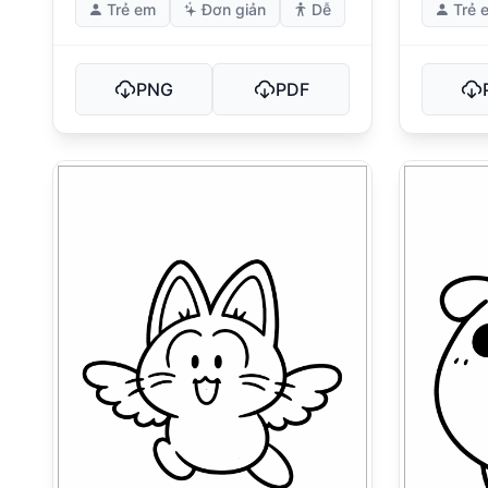
Trẻ em
Đơn giản
Dễ
Trẻ 
PNG
PDF