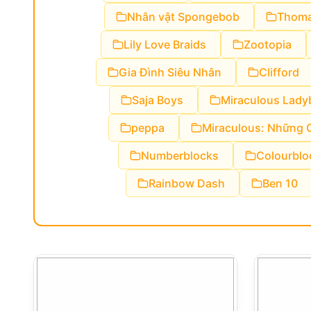
Nhân vật Spongebob
Thoma
Lily Love Braids
Zootopia
Gia Đình Siêu Nhân
Clifford
Saja Boys
Miraculous Lady
peppa
Miraculous: Những 
Numberblocks
Colourblo
Rainbow Dash
Ben 10