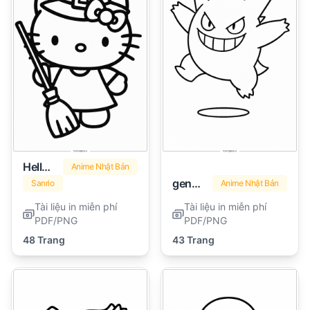
Hello Kitty Halloween
Anime Nhật Bản
gengar
Sanrio
Anime Nhật Bản
Tài liệu in miễn phí
Tài liệu in miễn phí
PDF/PNG
PDF/PNG
48 Trang
43 Trang