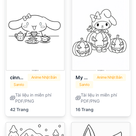
cinnamoroll
My Melody
Anime Nhật Bản
Anime Nhật Bản
Sanrio
Sanrio
Tài liệu in miễn phí
Tài liệu in miễn phí
PDF/PNG
PDF/PNG
42 Trang
16 Trang