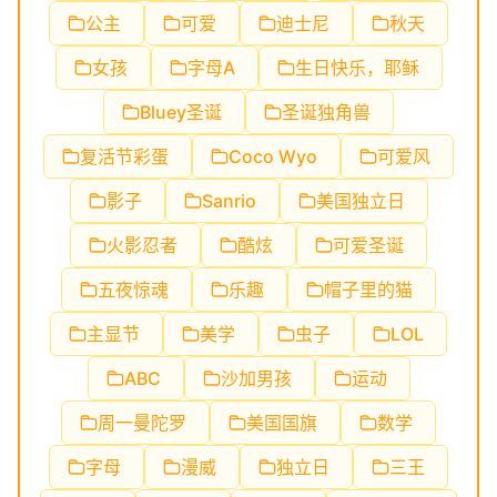
公主
可爱
迪士尼
秋天
女孩
字母A
生日快乐，耶稣
Bluey圣诞
圣诞独角兽
复活节彩蛋
Coco Wyo
可爱风
影子
Sanrio
美国独立日
火影忍者
酷炫
可爱圣诞
五夜惊魂
乐趣
帽子里的猫
主显节
美学
虫子
LOL
ABC
沙加男孩
运动
周一曼陀罗
美国国旗
数学
字母
漫威
独立日
三王