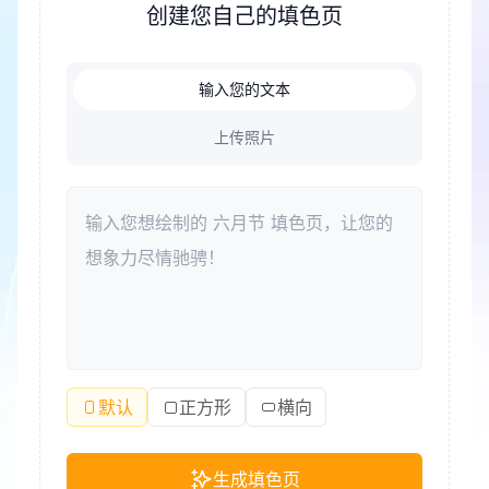
创建您自己的填色页
满满的乐趣与温度。鼓舞人心的庆典场景、充满活力
的人物形象，每一幅图都精心设计，适合全家一起动
手、一起感受这个特别节日的美好氛围。
输入您的文本
上传照片
默认
正方形
横向
生成填色页