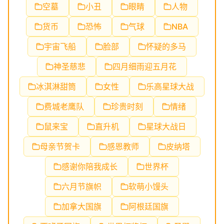
空墓
小丑
眼睛
人物
货币
恐怖
气球
NBA
宇宙飞船
脸部
怀疑的多马
神圣慈悲
四月细雨迎五月花
冰淇淋甜筒
女性
乐高星球大战
费城老鹰队
珍贵时刻
情绪
鼠来宝
直升机
星球大战日
母亲节贺卡
感恩教师
皮纳塔
感谢你陪我成长
世界杯
六月节旗帜
软萌小馒头
加拿大国旗
阿根廷国旗