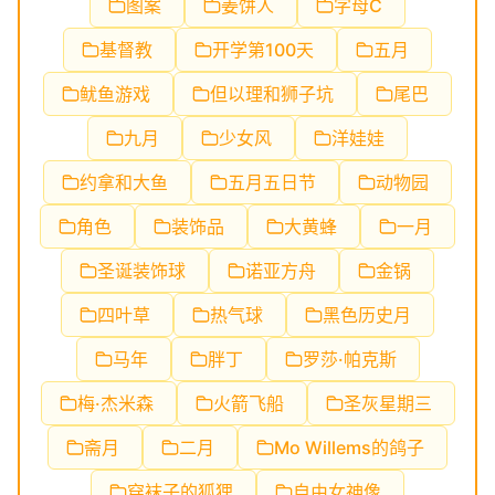
图案
姜饼人
字母C
基督教
开学第100天
五月
鱿鱼游戏
但以理和狮子坑
尾巴
九月
少女风
洋娃娃
约拿和大鱼
五月五日节
动物园
角色
装饰品
大黄蜂
一月
圣诞装饰球
诺亚方舟
金锅
四叶草
热气球
黑色历史月
马年
胖丁
罗莎·帕克斯
梅·杰米森
火箭飞船
圣灰星期三
斋月
二月
Mo Willems的鸽子
穿袜子的狐狸
自由女神像