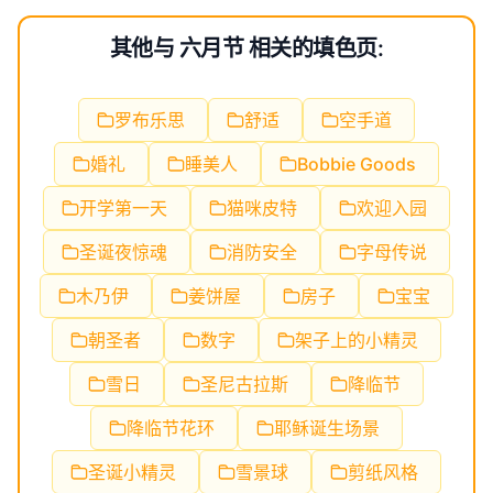
其他与 六月节 相关的填色页:
罗布乐思
舒适
空手道
婚礼
睡美人
Bobbie Goods
开学第一天
猫咪皮特
欢迎入园
圣诞夜惊魂
消防安全
字母传说
木乃伊
姜饼屋
房子
宝宝
朝圣者
数字
架子上的小精灵
雪日
圣尼古拉斯
降临节
降临节花环
耶稣诞生场景
圣诞小精灵
雪景球
剪纸风格