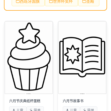
西班牙国旗
世界杯奖杯
圣殿
六月节庆典纸杯蛋糕
六月节故事书
儿童
简单
儿童
简单