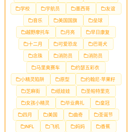
学校
宇航员
墨西哥
友谊
音乐
美国国旗
垒球
越野摩托车
月亮
早日康复
十二月
可爱恐龙
巴哥犬
念珠
消防员
消防员
马里奥赛车
约瑟五彩衣
小精灵陷阱
原型
约翰尼·苹果籽
芝麻街
纸娃娃
圣帕特里克
女孩小精灵
毕业典礼
皇冠
四月
美国
曲奇
圣诞节
NFL
飞机
妈妈
香蕉