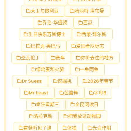
大卫与歌利亚
哈丽特·塔布曼
乔治·华盛顿
西瓜
生日快乐苏斯博士
西蒙·拜尔斯
巴拉克·奥巴马
爱国者队标志
圣瓦伦丁
赛车
你将去往的地方
绿鸡蛋和火腿
一鱼两鱼
Dr Suess
挖掘机
2026年春节
Mr beast
芭蕾舞
字母B
疯狂星期三
全民阅读日
洛拉克斯
把我放进动物园
霍顿听见了谁
体操
光合作用