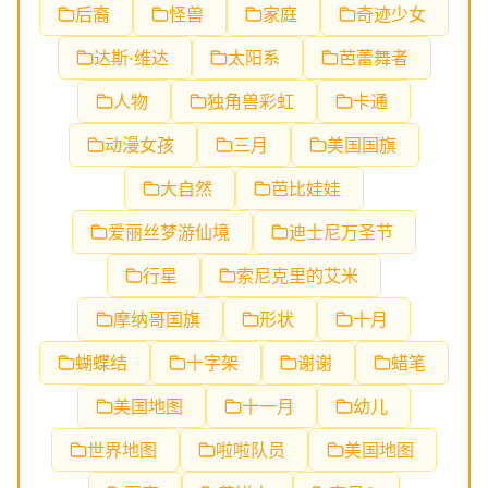
后裔
怪兽
家庭
奇迹少女
达斯·维达
太阳系
芭蕾舞者
人物
独角兽彩虹
卡通
动漫女孩
三月
美国国旗
大自然
芭比娃娃
爱丽丝梦游仙境
迪士尼万圣节
行星
索尼克里的艾米
摩纳哥国旗
形状
十月
蝴蝶结
十字架
谢谢
蜡笔
美国地图
十一月
幼儿
世界地图
啦啦队员
美国地图