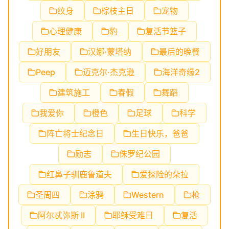
纹身
棕枝主日
宠物
心理健康
豹
复活节篮子
好朋友
汉娜·蒙塔纳
最后的晚餐
Peep
迈克尔·杰克逊
海洋奇缘2
建筑施工
春假
舞蹈
我爱你
橙色
足球
科学
阵亡将士纪念日
生日快乐，爸爸
励志
侏罗纪公园
红鼻子驯鹿鲁道夫
爱探险的朵拉
圣周四
涂鸦
Western
枪
阿尔忒弥斯 II
耶稣受难日
复活