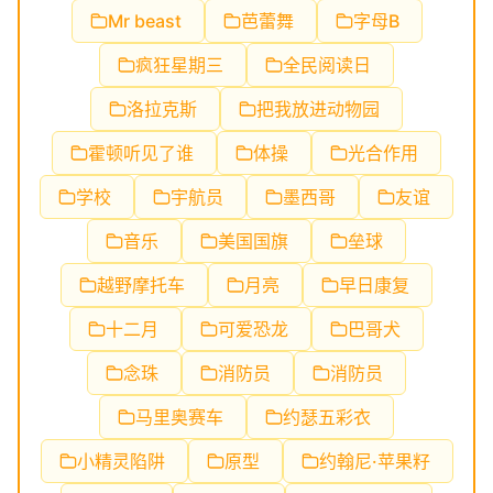
Mr beast
芭蕾舞
字母B
疯狂星期三
全民阅读日
洛拉克斯
把我放进动物园
霍顿听见了谁
体操
光合作用
学校
宇航员
墨西哥
友谊
音乐
美国国旗
垒球
越野摩托车
月亮
早日康复
十二月
可爱恐龙
巴哥犬
念珠
消防员
消防员
马里奥赛车
约瑟五彩衣
小精灵陷阱
原型
约翰尼·苹果籽