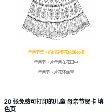
母亲节贺卡妈妈穿着花纹连衣裙
母亲节卡片母亲在花田中
母亲节卡片花环丝带
20 张免费可打印的儿童 母亲节贺卡 填
色页