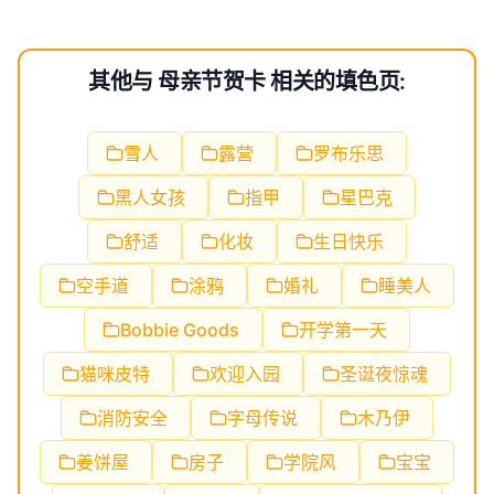
其他与 母亲节贺卡 相关的填色页:
雪人
露营
罗布乐思
黑人女孩
指甲
星巴克
舒适
化妆
生日快乐
空手道
涂鸦
婚礼
睡美人
Bobbie Goods
开学第一天
猫咪皮特
欢迎入园
圣诞夜惊魂
消防安全
字母传说
木乃伊
姜饼屋
房子
学院风
宝宝