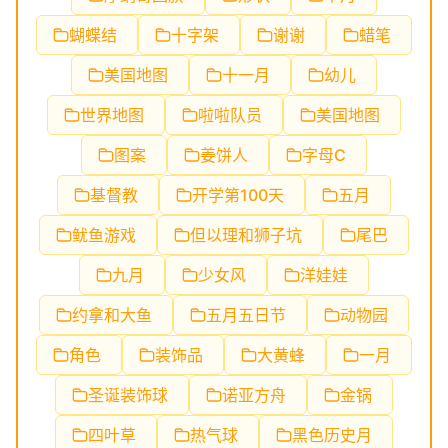
蝴蝶结
十字架
谢谢
蜡笔
美国地图
十一月
幼儿
世界地图
啦啦队员
美国地图
图案
姜饼人
字母C
基督教
开学第100天
五月
鱿鱼游戏
但以理和狮子坑
尾巴
九月
少女风
洋娃娃
约拿和大鱼
五月五日节
动物园
角色
装饰品
大黄蜂
一月
圣诞装饰球
诺亚方舟
金锅
四叶草
热气球
黑色历史月