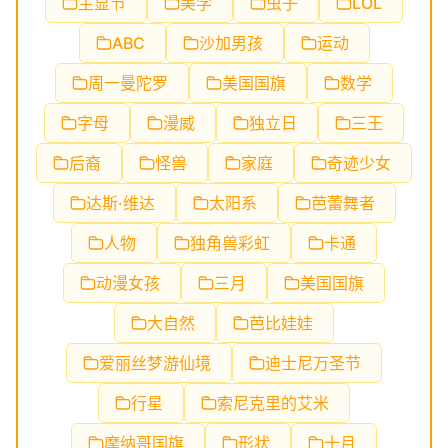
主显节
美学
虫子
LOL
ABC
沙加男孩
运动
周一曼陀罗
美国国旗
数学
字母
漫威
独立日
三王
后裔
怪兽
家庭
奇迹少女
达斯·维达
太阳系
芭蕾舞者
人物
独角兽彩虹
卡通
动漫女孩
三月
美国国旗
大自然
芭比娃娃
爱丽丝梦游仙境
迪士尼万圣节
行星
索尼克里的艾米
摩纳哥国旗
形状
十月