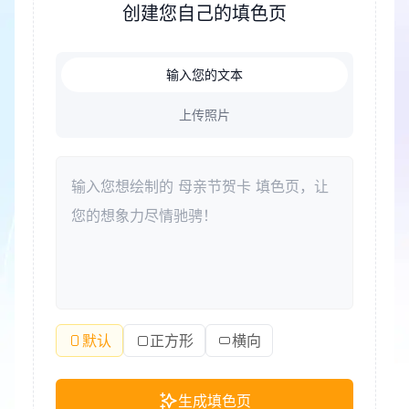
创建您自己的填色页
准备惊喜，这份母亲节贺卡填色书都能让房间里的气
氛变得更亲近、更温柔。
输入您的文本
上传照片
默认
正方形
横向
生成填色页