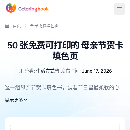
首页
全部免费填色页
50 张免费可打印的 母亲节贺卡
填色页
分类:
生活方式
发布时间:
June 17, 2026
这一组母亲节贺卡填色书，装着节日里最柔软的心
意。花束、爱心、手写祝福和温暖的小装饰，常常会
显示更多
在这里相遇，让每一页都像一张准备送出的礼物卡。
这里共有 50 张可免费打印的页面，提供 PNG 和
PDF 格式，方便孩子和家人直接开始涂色、剪贴和
写下祝福。无论是周末一起做手作，还是节日前悄悄