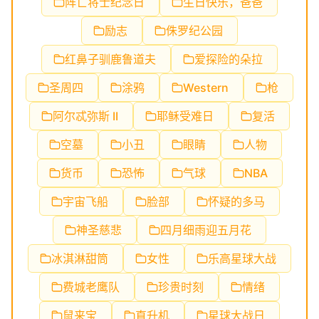
阵亡将士纪念日
生日快乐，爸爸
励志
侏罗纪公园
红鼻子驯鹿鲁道夫
爱探险的朵拉
圣周四
涂鸦
Western
枪
阿尔忒弥斯 II
耶稣受难日
复活
空墓
小丑
眼睛
人物
货币
恐怖
气球
NBA
宇宙飞船
脸部
怀疑的多马
神圣慈悲
四月细雨迎五月花
冰淇淋甜筒
女性
乐高星球大战
费城老鹰队
珍贵时刻
情绪
鼠来宝
直升机
星球大战日