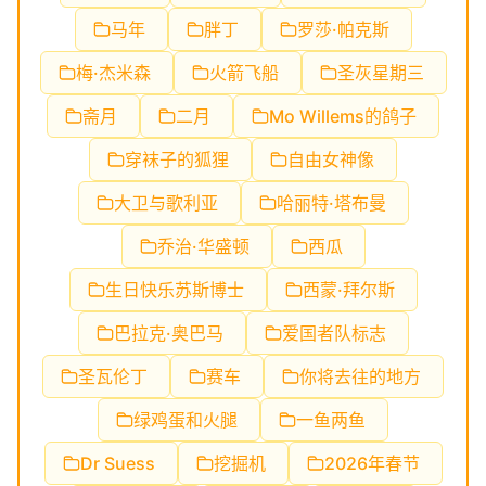
马年
胖丁
罗莎·帕克斯
梅·杰米森
火箭飞船
圣灰星期三
斋月
二月
Mo Willems的鸽子
穿袜子的狐狸
自由女神像
大卫与歌利亚
哈丽特·塔布曼
乔治·华盛顿
西瓜
生日快乐苏斯博士
西蒙·拜尔斯
巴拉克·奥巴马
爱国者队标志
圣瓦伦丁
赛车
你将去往的地方
绿鸡蛋和火腿
一鱼两鱼
Dr Suess
挖掘机
2026年春节