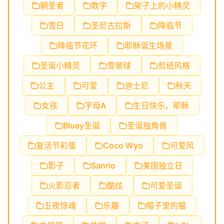
朝圣者
数字
架子上的小精灵
雪日
圣尼古拉斯
降临节
降临节花环
耶稣诞生场景
圣诞小精灵
雪景球
剪纸风格
公主
可爱
迪士尼
秋天
女孩
字母A
生日快乐，耶稣
Bluey圣诞
圣诞独角兽
复活节彩蛋
Coco Wyo
可爱风
影子
Sanrio
美国独立日
火影忍者
酷炫
可爱圣诞
五夜惊魂
乐趣
帽子里的猫