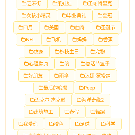
芝麻街
纸娃娃
圣帕特里克
女孩小精灵
毕业典礼
皇冠
四月
美国
曲奇
圣诞节
NFL
飞机
妈妈
香蕉
纹身
棕枝主日
宠物
心理健康
豹
复活节篮子
好朋友
雨伞
汉娜·蒙塔纳
最后的晚餐
Peep
迈克尔·杰克逊
海洋奇缘2
建筑施工
春假
舞蹈
我爱你
橙色
足球
科学