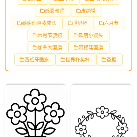
感恩教师
皮纳塔
感谢你陪我成长
世界杯
六月节
六月节旗帜
软萌小馒头
加拿大国旗
阿根廷国旗
西班牙国旗
世界杯奖杯
圣殿