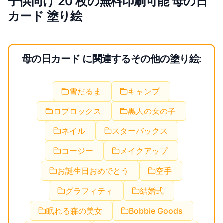
子供向け 20 枚の無料印刷可能 母の日
カード 塗り絵
母の日カード に関連するその他の塗り絵:
雪だるま
キャンプ
ロブロックス
黒人の女の子
ネイル
スターバックス
コージー
メイクアップ
お誕生日おめでとう
空手
グラフィティ
結婚式
眠れる森の美女
Bobbie Goods