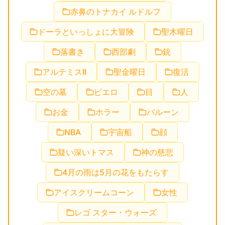
赤鼻のトナカイ ルドルフ
ドーラといっしょに大冒険
聖木曜日
落書き
西部劇
銃
アルテミスII
聖金曜日
復活
空の墓
ピエロ
目
人
お金
ホラー
バルーン
NBA
宇宙船
顔
疑い深いトマス
神の慈悲
4月の雨は5月の花をもたらす
アイスクリームコーン
女性
レゴ スター・ウォーズ