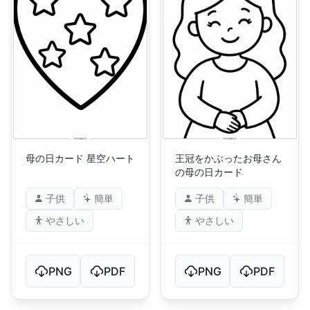
母の日カード 星空ハート
王冠をかぶったお母さん
の母の日カード
子供
簡単
子供
簡単
やさしい
やさしい
PNG
PDF
PNG
PDF