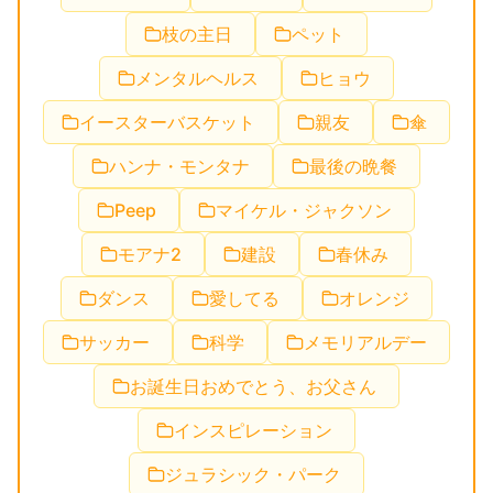
枝の主日
ペット
メンタルヘルス
ヒョウ
イースターバスケット
親友
傘
ハンナ・モンタナ
最後の晩餐
Peep
マイケル・ジャクソン
モアナ2
建設
春休み
ダンス
愛してる
オレンジ
サッカー
科学
メモリアルデー
お誕生日おめでとう、お父さん
インスピレーション
ジュラシック・パーク