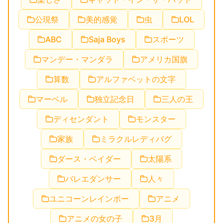
公現祭
美的感覚
虫
LOL
ABC
Saja Boys
スポーツ
マンデー・マンダラ
アメリカ国旗
算数
アルファベットの文字
マーベル
独立記念日
三人の王
ディセンダント
モンスター
家族
ミラクルレディバグ
ダース・ベイダー
太陽系
バレエダンサー
人々
ユニコーンレインボー
アニメ
アニメの女の子
3月