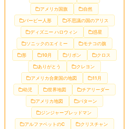
アメリカ国旗
自然
バービー人形
不思議の国のアリス
ディズニー ハロウィン
惑星
ソニックのエイミー
モナコの旗
形
10月
リボン
クロス
ありがとう
クレヨン
アメリカ合衆国の地図
11月
幼児
世界地図
チアリーダー
アメリカ地図
パターン
ジンジャーブレッドマン
アルファベットのC
クリスチャン