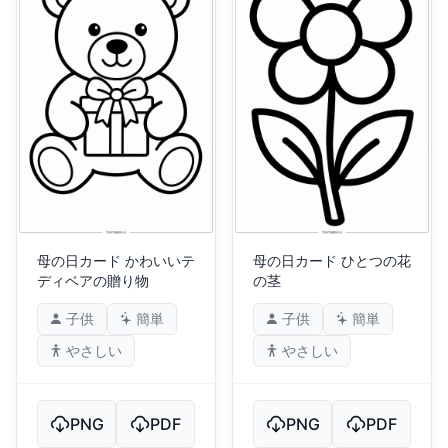
母の日カード かわいいテ
母の日カード ひとつの花
ディベアの贈り物
の茎
子供
簡単
子供
簡単
やさしい
やさしい
PNG
PDF
PNG
PDF