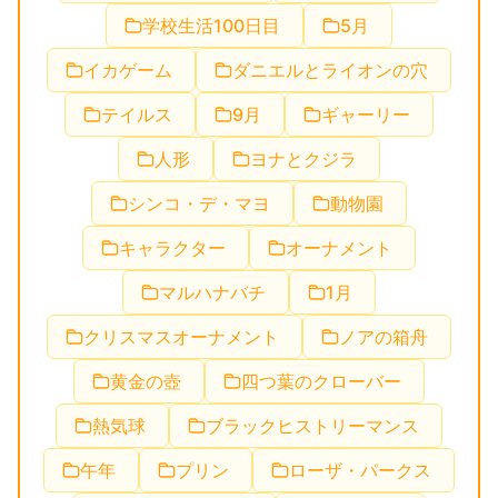
学校生活100日目
5月
イカゲーム
ダニエルとライオンの穴
テイルス
9月
ギャーリー
人形
ヨナとクジラ
シンコ・デ・マヨ
動物園
キャラクター
オーナメント
マルハナバチ
1月
クリスマスオーナメント
ノアの箱舟
黄金の壺
四つ葉のクローバー
熱気球
ブラックヒストリーマンス
午年
プリン
ローザ・パークス