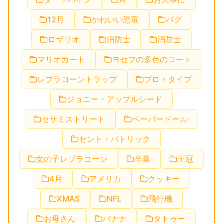
12月
かわいい恐竜
パグ
ロザリオ
消防士
消防士
マリオカート
ヨセフの多色のコート
レプラコーントラップ
プロトタイプ
ジョニー・アップルシード
セサミストリート
ペーパードール
セント・パトリック
女の子レプラコーン
卒業
王冠
4月
アメリカ
クッキー
XMAS
NFL
飛行機
お母さん
バナナ
タトゥー