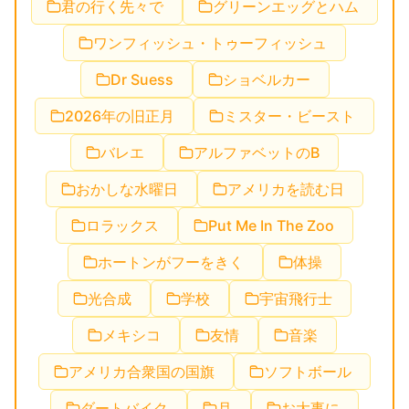
君の行く先々で
グリーンエッグとハム
ワンフィッシュ・トゥーフィッシュ
Dr Suess
ショベルカー
2026年の旧正月
ミスター・ビースト
バレエ
アルファベットのB
おかしな水曜日
アメリカを読む日
ロラックス
Put Me In The Zoo
ホートンがフーをきく
体操
光合成
学校
宇宙飛行士
メキシコ
友情
音楽
アメリカ合衆国の国旗
ソフトボール
ダートバイク
月
お大事に