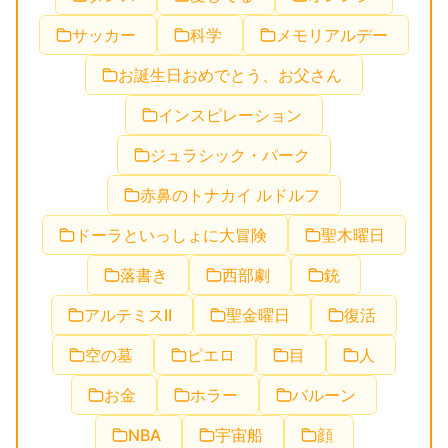
サッカー
科学
メモリアルデー
お誕生日おめでとう、お父さん
インスピレーション
ジュラシック・パーク
赤鼻のトナカイ ルドルフ
ドーラといっしょに大冒険
聖木曜日
落書き
西部劇
銃
アルテミスII
聖金曜日
復活
空の墓
ピエロ
目
人
お金
ホラー
バルーン
NBA
宇宙船
顔