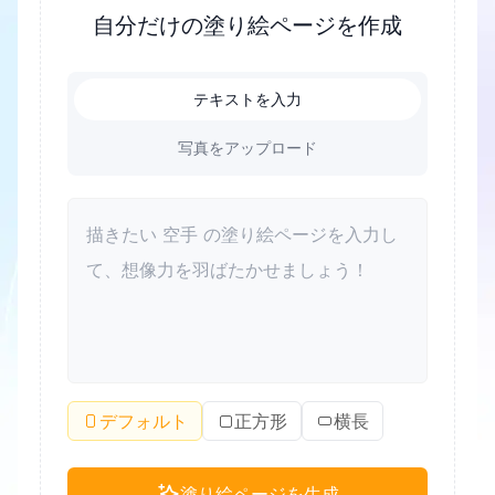
のに役立つ素晴らしい方法でもあります。塗り絵は
自分だけの塗り絵ページを作成
色彩認識を高め、美的感覚を向上させることもでき
ます。大人にとっても、塗り絵はリラックスしてス
テキストを入力
トレスを解消する良い方法です。さらに、塗り絵は
家族が質の高い時間を一緒に過ごし、親子関係を改
写真をアップロード
善するための絆となることができます。
デフォルト
正方形
横長
塗り絵ページを生成