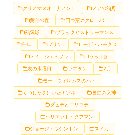
クリスマスオーナメント
ノアの箱舟
黄金の壺
四つ葉のクローバー
熱気球
ブラックヒストリーマンス
午年
プリン
ローザ・パークス
メイ・ジェミソン
ロケット船
灰の水曜日
ラマダン
2月
モー・ウィレムスのハト
くつしたをはいたキツネ
自由の女神
ダビデとゴリアテ
ハリエット・タブマン
ジョージ・ワシントン
スイカ