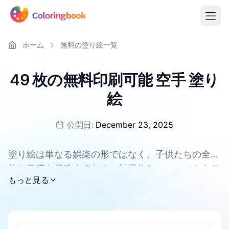
ホーム
無料の塗り絵一覧
49 枚の無料印刷可能 空手 塗り
絵
公開日:
December 23, 2025
塗り絵は単なる娯楽の形ではなく、子供たちの全体
的な発達を促進するための効果的なツールでもあり
すべての 空手 塗り絵ページは無料でダウンロード
もっと見る
ます。集中力と忍耐力を高め、創造性と想像力を育
でき、PDFとPNGに対応しています。
むことができます。塗り絵の過程で、子供たちの手
と目の協調性や微細運動能力が鍛えられます。同時
に、ストレスを軽減し、子供たちがリラックスする