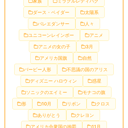
家族
ミラクルレディバグ
ダース・ベイダー
太陽系
バレエダンサー
人々
ユニコーンレインボー
アニメ
アニメの女の子
3月
アメリカ国旗
自然
バービー人形
不思議の国のアリス
ディズニー ハロウィン
惑星
ソニックのエイミー
モナコの旗
形
10月
リボン
クロス
ありがとう
クレヨン
アメリカ合衆国の地図
11月