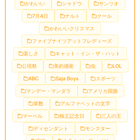
かわいい
シャドウ
サンリオ
7月4日
ナルト
クール
かわいいクリスマス
ファイブナイツアットフレディーズ
楽しさ
キャット・イン・ザ・ハット
公現祭
美的感覚
虫
LOL
ABC
Saja Boys
スポーツ
マンデー・マンダラ
アメリカ国旗
算数
アルファベットの文字
マーベル
独立記念日
三人の王
ディセンダント
モンスター