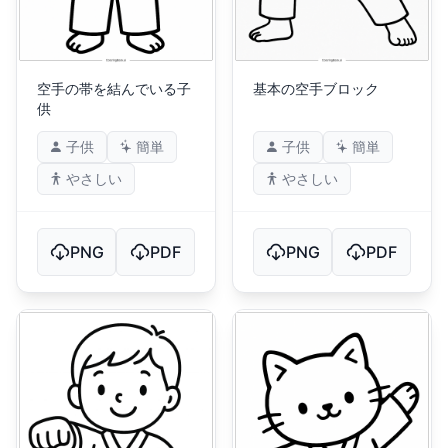
空手の帯を結んでいる子
基本の空手ブロック
供
子供
簡単
子供
簡単
やさしい
やさしい
PNG
PDF
PNG
PDF