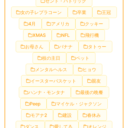
セント・パトリック
女の子レプラコーン
卒業
王冠
4月
アメリカ
クッキー
XMAS
NFL
飛行機
お母さん
バナナ
タトゥー
枝の主日
ペット
メンタルヘルス
ヒョウ
イースターバスケット
親友
ハンナ・モンタナ
最後の晩餐
Peep
マイケル・ジャクソン
モアナ2
建設
春休み
ダンス
愛してる
オレンジ