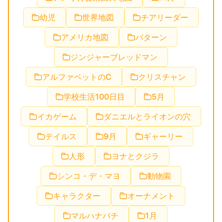
幼児
世界地図
チアリーダー
アメリカ地図
パターン
ジンジャーブレッドマン
アルファベットのC
クリスチャン
学校生活100日目
5月
イカゲーム
ダニエルとライオンの穴
テイルス
9月
ギャーリー
人形
ヨナとクジラ
シンコ・デ・マヨ
動物園
キャラクター
オーナメント
マルハナバチ
1月