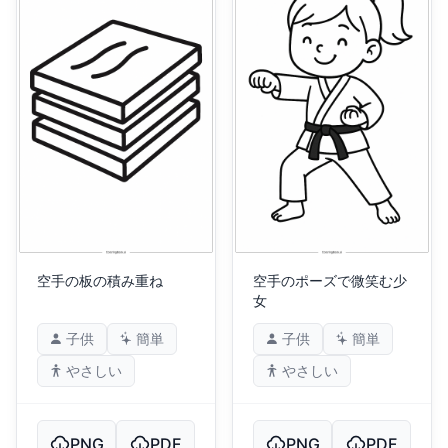
空手の板の積み重ね
空手のポーズで微笑む少
女
子供
簡単
子供
簡単
やさしい
やさしい
PNG
PDF
PNG
PDF