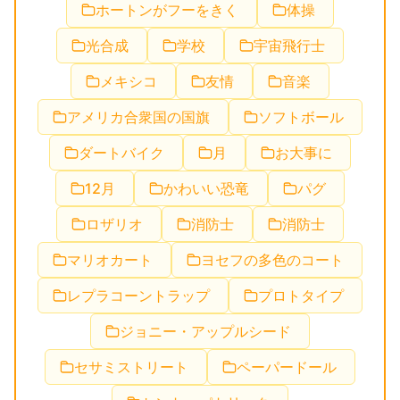
ホートンがフーをきく
体操
光合成
学校
宇宙飛行士
メキシコ
友情
音楽
アメリカ合衆国の国旗
ソフトボール
ダートバイク
月
お大事に
12月
かわいい恐竜
パグ
ロザリオ
消防士
消防士
マリオカート
ヨセフの多色のコート
レプラコーントラップ
プロトタイプ
ジョニー・アップルシード
セサミストリート
ペーパードール