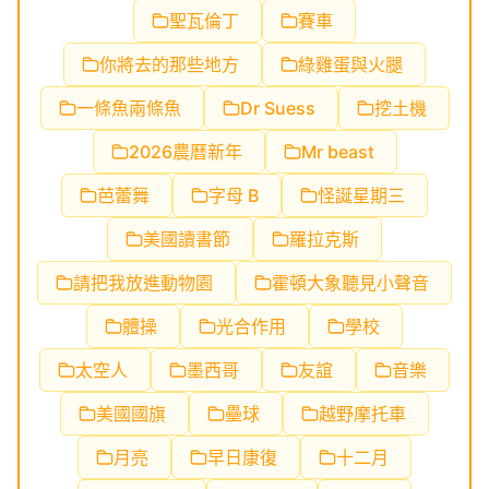
聖瓦倫丁
賽車
你將去的那些地方
綠雞蛋與火腿
一條魚兩條魚
Dr Suess
挖土機
2026農曆新年
Mr beast
芭蕾舞
字母 B
怪誕星期三
美國讀書節
羅拉克斯
請把我放進動物園
霍頓大象聽見小聲音
體操
光合作用
學校
太空人
墨西哥
友誼
音樂
美國國旗
壘球
越野摩托車
月亮
早日康復
十二月