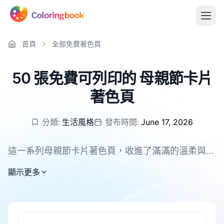
首頁
全部免費著色頁
50 張免費可列印的 母親節卡片
著色頁
分類:
生活風格
發布時間:
June 17, 2026
這一系列母親節卡片著色頁，收進了滿滿的溫柔與驚
喜，共有 50 款可愛圖案等你來挑選。無論是想做成
顯示更多
小禮物，還是想和孩子一起靜靜享受塗色時光，都很
合適。頁面中的花朵、愛心和祝福語，讓人一看就想
到媽媽收到卡片時的笑容。你可以直接下載免費可列
印版本，選擇 PNG 或 PDF 格式，列印後就能開始