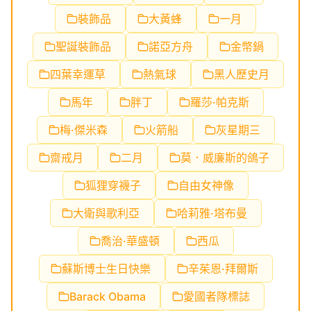
裝飾品
大黃蜂
一月
聖誕裝飾品
諾亞方舟
金幣鍋
四葉幸運草
熱氣球
黑人歷史月
馬年
胖丁
羅莎·帕克斯
梅·傑米森
火箭船
灰星期三
齋戒月
二月
莫．威廉斯的鴿子
狐狸穿襪子
自由女神像
大衛與歌利亞
哈莉雅·塔布曼
喬治·華盛頓
西瓜
蘇斯博士生日快樂
辛茱恩·拜爾斯
Barack Obama
愛國者隊標誌