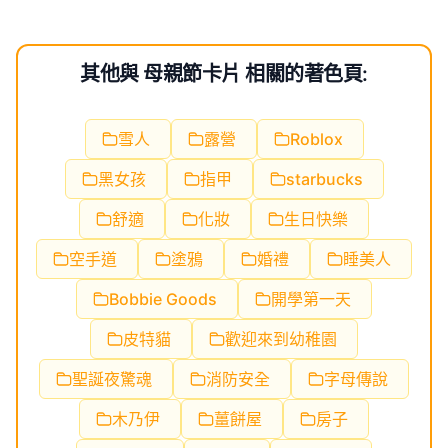
其他與 母親節卡片 相關的著色頁:
雪人
露營
Roblox
黑女孩
指甲
starbucks
舒適
化妝
生日快樂
空手道
塗鴉
婚禮
睡美人
Bobbie Goods
開學第一天
皮特貓
歡迎來到幼稚園
聖誕夜驚魂
消防安全
字母傳說
木乃伊
薑餅屋
房子