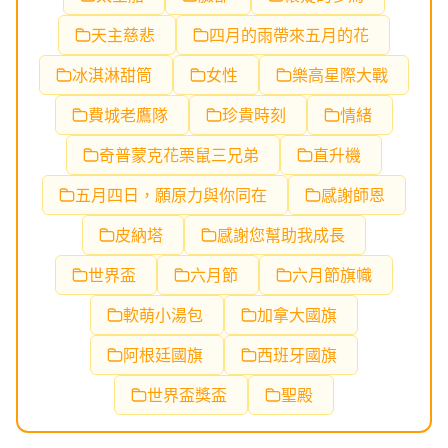
天主慈悲
四月的雨帶來五月的花
冰淇淋甜筒
女性
樂高星際大戰
費城老鷹隊
珍貴時刻
情緒
奇普蒙克花栗鼠三兄弟
直升機
五月四日，願原力與你同在
感謝師恩
皮納塔
感謝您幫助我成長
世界盃
六月節
六月節旗幟
軟萌小湯包
加拿大國旗
阿根廷國旗
西班牙國旗
世界盃獎盃
聖殿