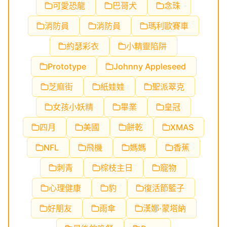
可愛恐龍
巴哥犬
念珠
消防員
消防員
瑪利歐賽車
約瑟彩衣
小精靈陷阱
Prototype
Johnny Appleseed
芝麻街
紙娃娃
聖派翠克
女孩小妖精
畢業
皇冠
四月
美國
餅乾
XMAS
NFL
飛機
媽媽
香蕉
刺青
棕枝主日
寵物
心理健康
豹
復活節籃子
好朋友
雨傘
漢娜·蒙塔納