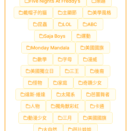
Five Nights At Freddy's
樂趣
戴帽子的貓
主顯節
美學風格
昆蟲
LOL
ABC
Saja Boys
運動
Monday Mandala
美國國旗
數學
字母
漫威
美國獨立日
三王
後裔
怪物
家庭
奇蹟少女
達斯·維達
太陽系
芭蕾舞者
人物
獨角獸彩虹
卡通
動漫少女
三月
美國國旗
大自然
芭比娃娃