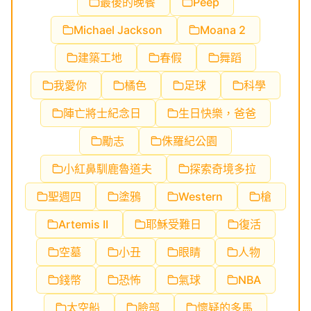
最後的晚餐
Peep
Michael Jackson
Moana 2
建築工地
春假
舞蹈
我愛你
橘色
足球
科學
陣亡將士紀念日
生日快樂，爸爸
勵志
侏羅紀公園
小紅鼻馴鹿魯道夫
探索奇境多拉
聖週四
塗鴉
Western
槍
Artemis II
耶穌受難日
復活
空墓
小丑
眼睛
人物
錢幣
恐怖
氣球
NBA
太空船
臉部
懷疑的多馬