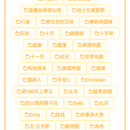
愛麗絲夢遊仙境
迪士尼萬聖節
行星
索尼克的艾咪
摩納哥國旗
形狀
十月
蝴蝶結
十字架
感謝
蠟筆
美國地圖
十一月
幼兒
世界地圖
啦啦隊長
美國地圖
圖案
薑餅人
字母C
Christian
第100天上學日
五月
魷魚遊戲
但以理與獅子坑
Tails
九月
Girly
娃娃
約拿與大魚
五·五月節
動物園
角色