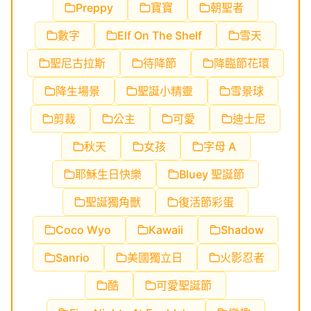
Preppy
寶寶
朝聖者
數字
Elf On The Shelf
雪天
聖尼古拉斯
待降節
降臨節花環
降生場景
聖誕小精靈
雪景球
剪裁
公主
可愛
迪士尼
秋天
女孩
字母 A
耶穌生日快樂
Bluey 聖誕節
聖誕獨角獸
復活節彩蛋
Coco Wyo
Kawaii
Shadow
Sanrio
美國獨立日
火影忍者
酷
可愛聖誕節