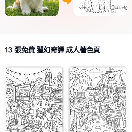
13 張免費 獵幻奇譚 成人著色頁