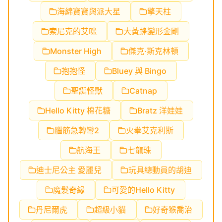
海綿寶寶與派大星
擎天柱
索尼克的艾咪
大黃蜂變形金剛
Monster High
傑克·斯克林頓
抱抱怪
Bluey 與 Bingo
聖誕怪獸
Catnap
Hello Kitty 棉花糖
Bratz 洋娃娃
腦筋急轉彎2
火拳艾克利斯
航海王
七龍珠
迪士尼公主 愛麗兒
玩具總動員的胡迪
魔髮奇緣
可愛的Hello Kitty
丹尼爾虎
超級小貓
好奇猴喬治