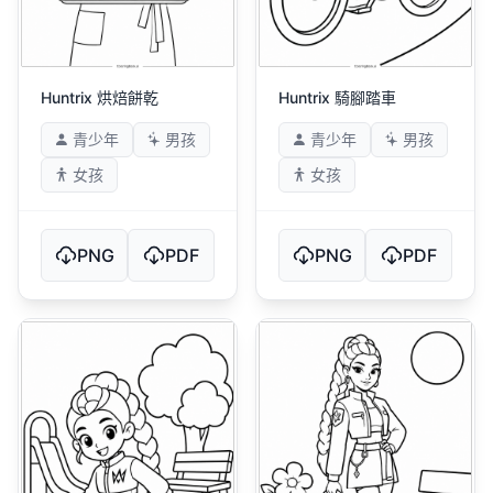
Huntrix 烘焙餅乾
Huntrix 騎腳踏車
青少年
男孩
青少年
男孩
女孩
女孩
PNG
PDF
PNG
PDF