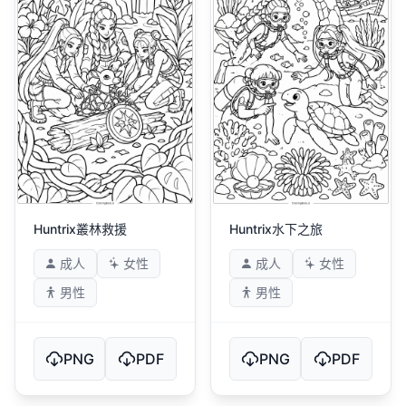
Huntrix叢林救援
Huntrix水下之旅
成人
女性
成人
女性
男性
男性
PNG
PDF
PNG
PDF