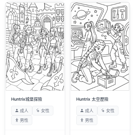
Huntrix城堡探險
Huntrix 太空歷險
成人
女性
成人
女性
男性
男性