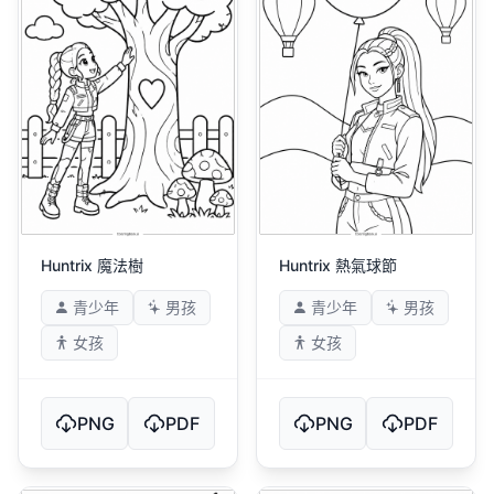
Huntrix 魔法樹
Huntrix 熱氣球節
青少年
男孩
青少年
男孩
女孩
女孩
PNG
PDF
PNG
PDF