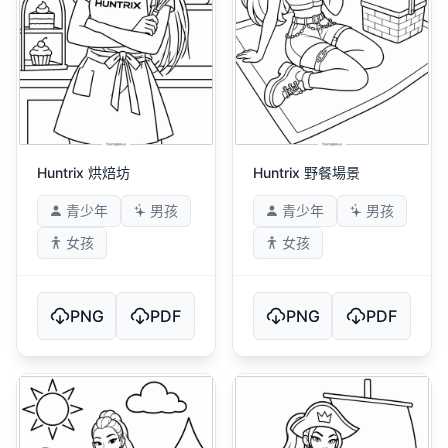
Huntrix 烘焙坊
Huntrix 野餐場景
青少年
男孩
青少年
男孩
女孩
女孩
PNG
PDF
PNG
PDF