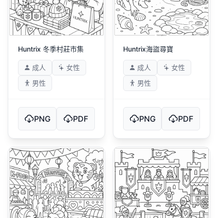
Huntrix 冬季村莊市集
Huntrix海盜尋寶
成人
女性
成人
女性
男性
男性
PNG
PDF
PNG
PDF