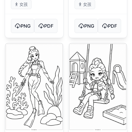
女孩
女孩
PNG
PDF
PNG
PDF