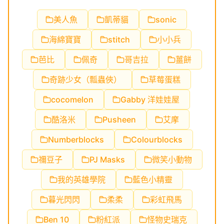
美人魚
凱蒂貓
sonic
海綿寶寶
stitch
小小兵
芭比
佩奇
哥吉拉
薑餅
奇跡少女（瓢蟲俠）
草莓蛋糕
cocomelon
Gabby 洋娃娃屋
酷洛米
Pusheen
艾摩
Numberblocks
Colourblocks
禰豆子
PJ Masks
微笑小動物
我的英雄學院
藍色小精靈
暮光閃閃
柔柔
彩虹飛馬
Ben 10
粉紅派
怪物史瑞克