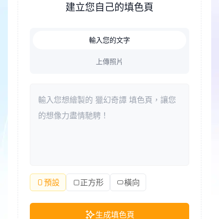
建立您自己的填色頁
綴這個充滿驚喜與幻想的世界吧！
輸入您的文字
上傳照片
預設
正方形
橫向
生成填色頁