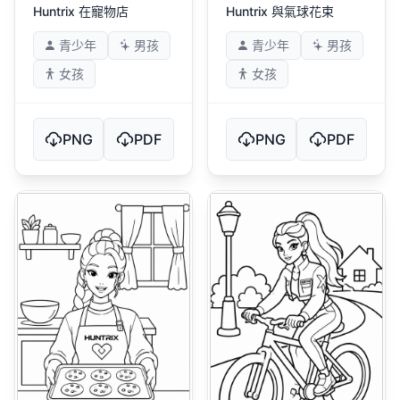
Huntrix 在寵物店
Huntrix 與氣球花束
青少年
男孩
青少年
男孩
女孩
女孩
PNG
PDF
PNG
PDF