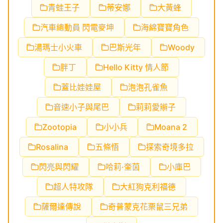
青蛙王子
蒂安娜
大黃蜂
汽車總動員 閃電麥坤
海綿寶寶角色
湯瑪士小火車
巴斯光年
Woody
胖丁
Hello Kitty 情人節
蓋比娃娃屋
泡泡孔雀魚
音速小子與尾巴
莉莉愛辮子
Zootopia
小小兵
Moana 2
Rosalina
五條悟
探索奇境多拉
閃亮與閃耀
哈莉·奎茵
小庫巴
超人特攻隊
大紅狗克利福德
薩爾達傳說
奇普蒙克花栗鼠三兄弟