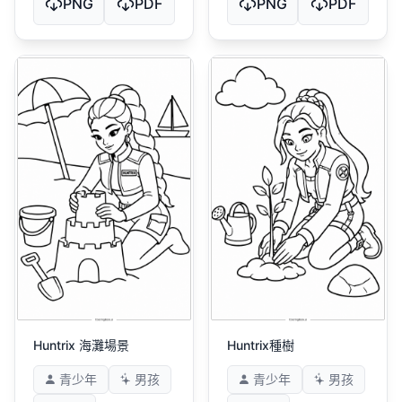
PNG
PDF
PNG
PDF
Huntrix 海灘場景
Huntrix種樹
青少年
男孩
青少年
男孩