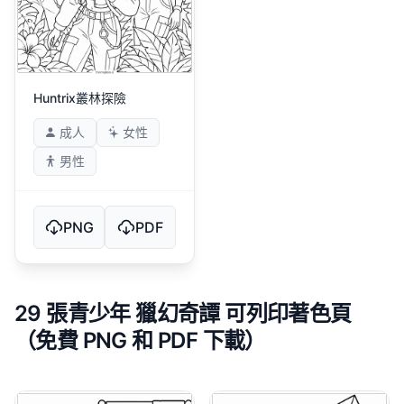
Huntrix叢林探險
成人
女性
男性
PNG
PDF
29 張青少年 獵幻奇譚 可列印著色頁
（免費 PNG 和 PDF 下載）