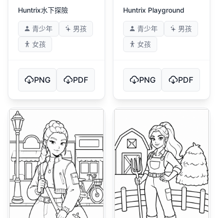
Huntrix水下探險
Huntrix Playground
青少年
男孩
青少年
男孩
女孩
女孩
PNG
PDF
PNG
PDF