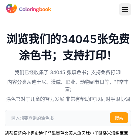
浏览我们的34045张免费
涂色书；支持打印！
我们已经收集了 34045 张填色书；支持免费打印!
内容分类从迪士尼、漫威、职业、动物到节日等，非常丰
富;
涂色书对于儿童的智力发展,非常有帮助!可以同时手眼协调
搜索
凯蒂猫
蓝色小狗
史迪仔
马里奥
芭比
美人鱼
肉球小子
酷洛米
海绵宝宝