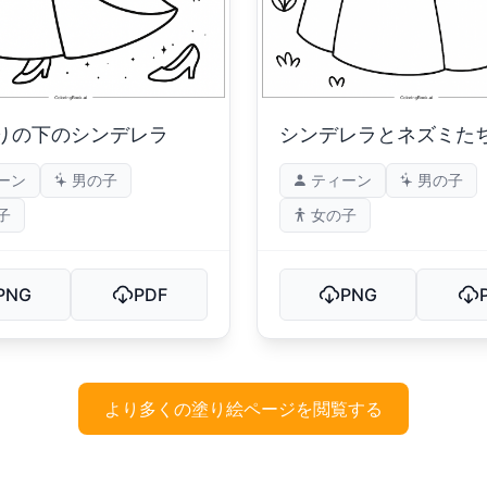
りの下のシンデレラ
シンデレラとネズミた
ーン
男の子
ティーン
男の子
子
女の子
PNG
PDF
PNG
より多くの塗り絵ページを閲覧する