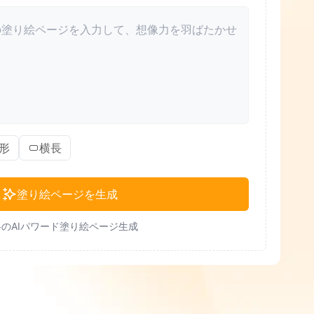
形
横長
塗り絵ページを生成
のAIパワード塗り絵ページ生成