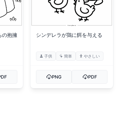
ちの抱擁
シンデレラが鶏に餌を与える
子供
簡単
やさしい
PDF
PNG
PDF