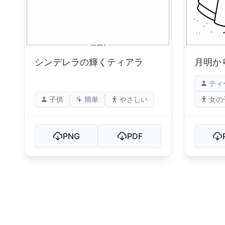
シンデレラの輝くティアラ
月明か
ティ
子供
簡単
やさしい
女の
PNG
PDF