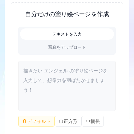
に、ストレスを軽減し、子供たちがリラックスする
のに役立つ素晴らしい方法でもあります。塗り絵は
自分だけの塗り絵ページを作成
色彩認識を高め、美的感覚を向上させることもでき
ます。大人にとっても、塗り絵はリラックスしてス
テキストを入力
トレスを解消する良い方法です。さらに、塗り絵は
家族が質の高い時間を一緒に過ごし、親子関係を改
写真をアップロード
善するための絆となることができます。
デフォルト
正方形
横長