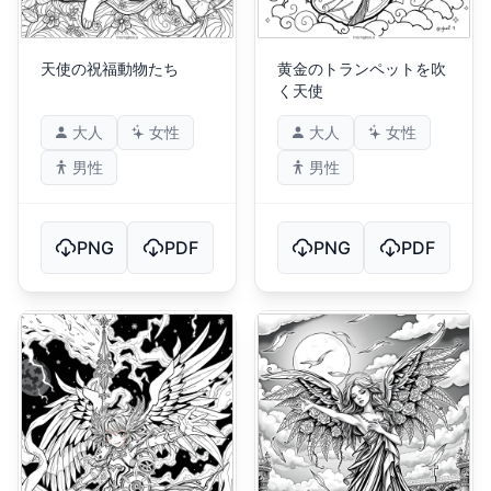
天使の祝福動物たち
黄金のトランペットを吹
く天使
大人
女性
大人
女性
男性
男性
PNG
PDF
PNG
PDF