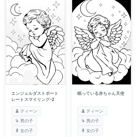
エンジェルダストポート
眠っている赤ちゃん天使
レートスマイリング-2
ティーン
ティーン
男の子
男の子
女の子
女の子