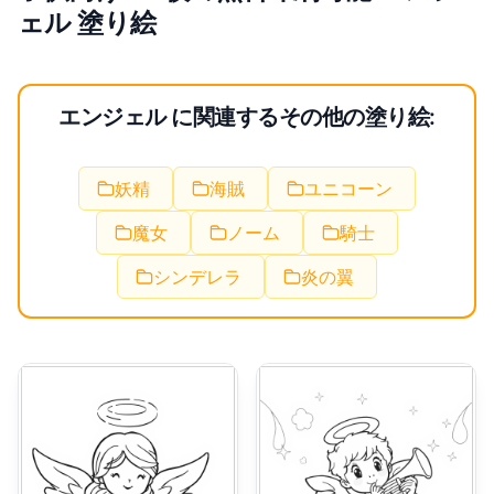
ェル 塗り絵
エンジェル に関連するその他の塗り絵:
妖精
海賊
ユニコーン
魔女
ノーム
騎士
シンデレラ
炎の翼