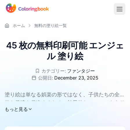
ホーム
無料の塗り絵一覧
45 枚の無料印刷可能 エンジェ
ル 塗り絵
カテゴリー:
ファンタジー
公開日:
December 23, 2025
塗り絵は単なる娯楽の形ではなく、子供たちの全体
的な発達を促進するための効果的なツールでもあり
すべての エンジェル 塗り絵ページは無料でダウン
もっと見る
ます。集中力と忍耐力を高め、創造性と想像力を育
ロードでき、PDFとPNGに対応しています。
むことができます。塗り絵の過程で、子供たちの手
と目の協調性や微細運動能力が鍛えられます。同時