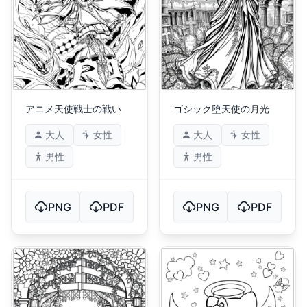
アニメ天使戦士の戦い
ゴシック堕天使の月光
大人
女性
大人
女性
男性
男性
PNG
PDF
PNG
PDF