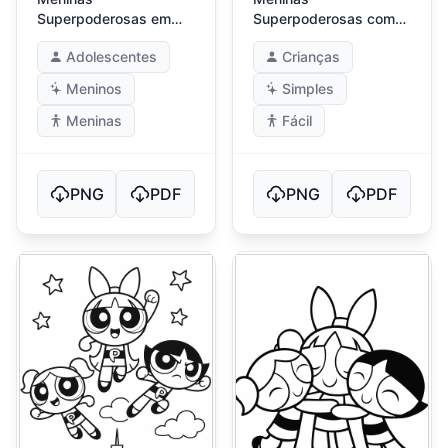
Superpoderosas em
Superpoderosas com
Pose Dinâmica de Ação
Paisagem Urbana
Adolescentes
Crianças
Simples
Meninos
Simples
Meninas
Fácil
PNG
PDF
PNG
PDF