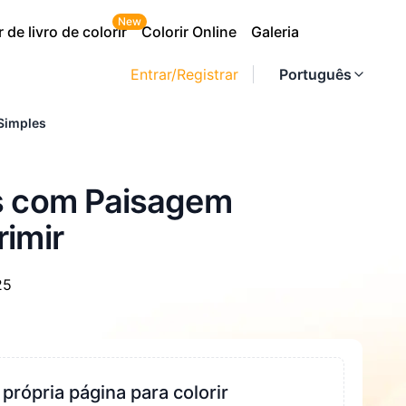
New
 de livro de colorir
Colorir Online
Galeria
Entrar/Registrar
Português
Simples
as com Paisagem
rimir
25
 própria página para colorir