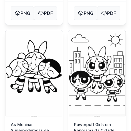
PNG
PDF
PNG
PDF
As Meninas
Powerpuff Girls em
Superpoderosas se
Panorama da Cidade