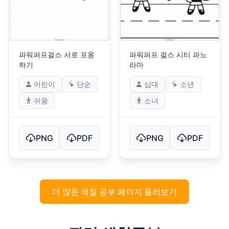
파워퍼프걸스 서로 포옹
파워퍼프 걸스 시티 파노
하기
라마
어린이
단순
십대
소년
쉬움
소녀
PNG
PDF
PNG
PDF
더 많은 색칠 공부 페이지 둘러보기