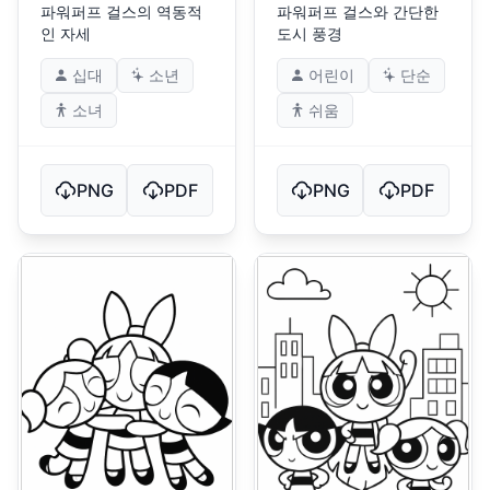
파워퍼프 걸스의 역동적
파워퍼프 걸스와 간단한
인 자세
도시 풍경
십대
소년
어린이
단순
소녀
쉬움
PNG
PDF
PNG
PDF