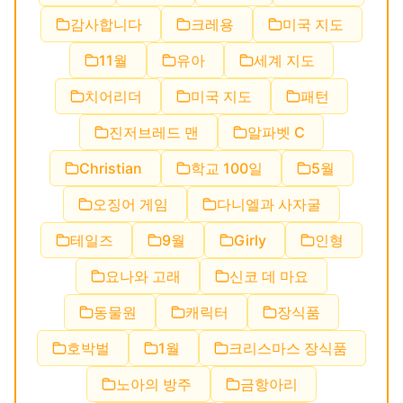
감사합니다
크레용
미국 지도
11월
유아
세계 지도
치어리더
미국 지도
패턴
진저브레드 맨
알파벳 C
Christian
학교 100일
5월
오징어 게임
다니엘과 사자굴
테일즈
9월
Girly
인형
요나와 고래
신코 데 마요
동물원
캐릭터
장식품
호박벌
1월
크리스마스 장식품
노아의 방주
금항아리