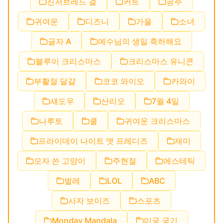
진저브레드 걸
커트
공주
귀여운
디즈니
가을
소녀
글자 A
예수님의 생일 축하해요
블루이 크리스마스
크리스마스 유니콘
부활절 달걀
코코 와이오
카와이
섀도우
산리오
7월 4일
나루토
쿨
귀여운 크리스마스
프라이데이 나이트 앳 프레디즈
재미
모자 쓴 고양이
주현절
에스테틱
벌레
LOL
ABC
사자 보이즈
스포츠
Monday Mandala
미국 국기