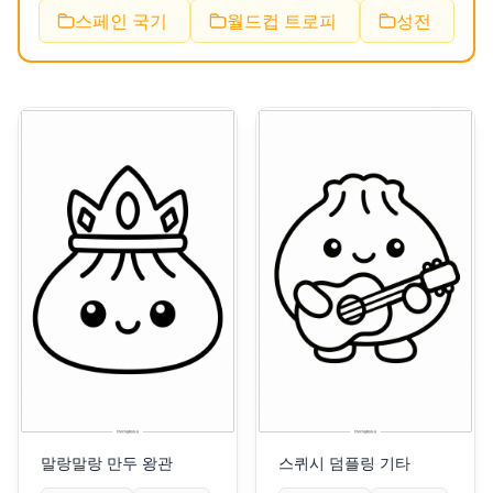
스페인 국기
월드컵 트로피
성전
말랑말랑 만두 왕관
스퀴시 덤플링 기타