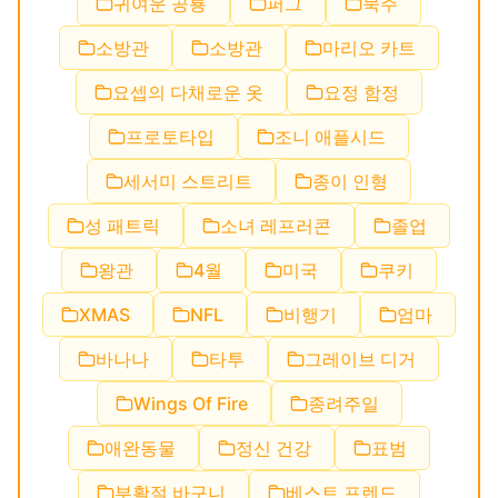
귀여운 공룡
퍼그
묵주
소방관
소방관
마리오 카트
요셉의 다채로운 옷
요정 함정
프로토타입
조니 애플시드
세서미 스트리트
종이 인형
성 패트릭
소녀 레프러콘
졸업
왕관
4월
미국
쿠키
XMAS
NFL
비행기
엄마
바나나
타투
그레이브 디거
Wings Of Fire
종려주일
애완동물
정신 건강
표범
부활절 바구니
베스트 프렌드