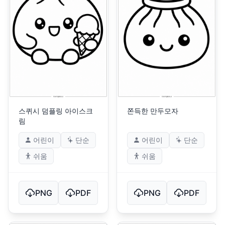
스퀴시 덤플링 아이스크
쫀득한 만두모자
림
어린이
단순
어린이
단순
쉬움
쉬움
PNG
PDF
PNG
PDF