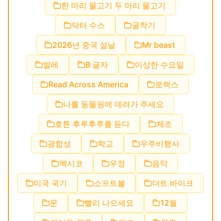
한 마리 물고기 두 마리 물고기
닥터 수스
굴착기
2026년 중국 설날
Mr beast
발레
B 글자
이상한 수요일
Read Across America
로랙스
나를 동물원에 데려가 주세요
호튼 후루후루를 듣다
체조
광합성
학교
우주비행사
멕시코
우정
음악
미국 국기
소프트볼
더트 바이크
문
빨리 나으세요
12월