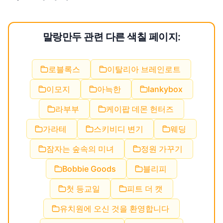
말랑만두 관련 다른 색칠 페이지:
로블록스
이탈리아 브레인로트
이모지
아늑한
lankybox
라부부
케이팝 데몬 헌터즈
가라테
스키비디 변기
웨딩
잠자는 숲속의 미녀
정원 가꾸기
Bobbie Goods
블리피
첫 등교일
피트 더 캣
유치원에 오신 것을 환영합니다