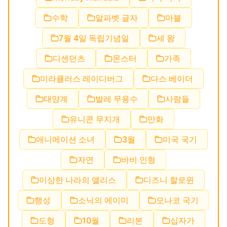
수학
알파벳 글자
마블
7월 4일 독립기념일
세 왕
디센던츠
몬스터
가족
미라큘러스 레이디버그
다스 베이더
태양계
발레 무용수
사람들
유니콘 무지개
만화
애니메이션 소녀
3월
미국 국기
자연
바비 인형
이상한 나라의 앨리스
디즈니 할로윈
행성
소닉의 에이미
모나코 국기
도형
10월
리본
십자가