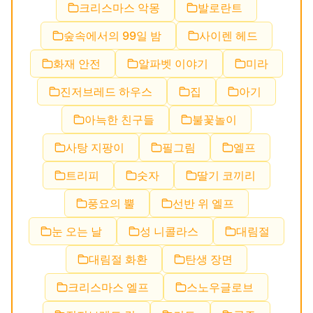
크리스마스 악몽
발로란트
숲속에서의 99일 밤
사이렌 헤드
화재 안전
알파벳 이야기
미라
진저브레드 하우스
집
아기
아늑한 친구들
불꽃놀이
사탕 지팡이
필그림
엘프
트리피
숫자
딸기 코끼리
풍요의 뿔
선반 위 엘프
눈 오는 날
성 니콜라스
대림절
대림절 화환
탄생 장면
크리스마스 엘프
스노우글로브