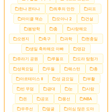
한나 몬타나
최후의 만찬
피프
마이클 잭슨
모아나 2
건설
봄방학
춤
사랑해요
오렌지
축구
과학
현충일
생일 축하해요 아빠
영감
쥬라기 공원
루돌프
도라 탐험가
성목요일
두들
웨스턴
총
아르테미스 II
성 금요일
부활
빈 무덤
광대
눈
사람
돈
공포
풍선
NBA
우주선
얼굴
의심 많은 도마