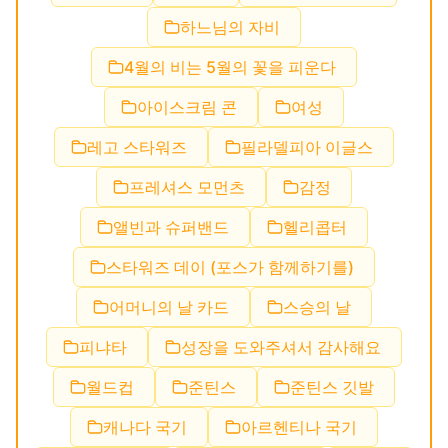
하느님의 자비
4월의 비는 5월의 꽃을 피운다
아이스크림 콘
여성
레고 스타워즈
필라델피아 이글스
프레셔스 모먼츠
감정
앨빈과 슈퍼밴드
헬리콥터
스타워즈 데이 (포스가 함께하기를)
어머니의 날 카드
스승의 날
피냐타
성장을 도와주셔서 감사해요
월드컵
준틴스
준틴스 깃발
캐나다 국기
아르헨티나 국기