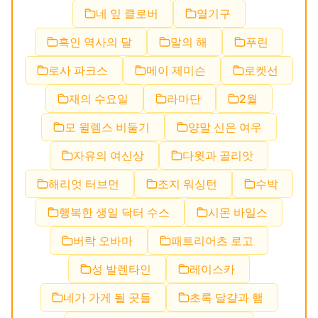
네 잎 클로버
열기구
흑인 역사의 달
말의 해
푸린
로사 파크스
메이 제미슨
로켓선
재의 수요일
라마단
2월
모 윌렘스 비둘기
양말 신은 여우
자유의 여신상
다윗과 골리앗
해리엇 터브먼
조지 워싱턴
수박
행복한 생일 닥터 수스
시몬 바일스
버락 오바마
패트리어츠 로고
성 발렌타인
레이스카
네가 가게 될 곳들
초록 달걀과 햄