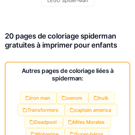
LEGO Spider-Man
20 pages de coloriage spiderman
gratuites à imprimer pour enfants
Autres pages de coloriage liées à
spiderman:
iron man
venom
hulk
Transformers
captain america
Deadpool
Miles Morales
Wolverine
Super-héros