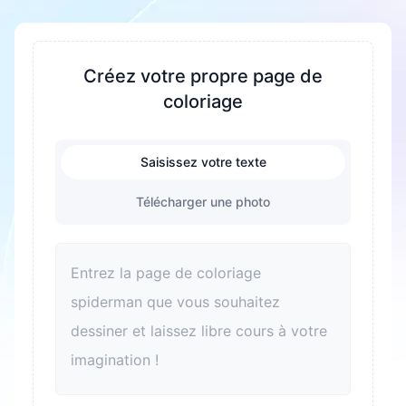
formats PDF et PNG.
concentration et la patience, favoriser la la
créativité et l'imagination. Pendant le processus
de coloriage, la coordination œil main et la
Créez votre propre page de
motricité fine des enfants sont exercées. En
coloriage
même temps, c'est aussi un excellent moyen de
soulager le stress et d'aider les enfants à se
Saisissez votre texte
détendre. Le coloriage peut également améliorer
la reconnaissance des couleurs et le sens
Télécharger une photo
esthétique. Pour les adultes, le coloriage est
aussi un bon moyen de se détendre et de
soulager le stress. De plus, le coloriage peut
devenir un lien pour les familles afin de passer du
temps de qualité ensemble et d'améliorer les
relations parents enfants.