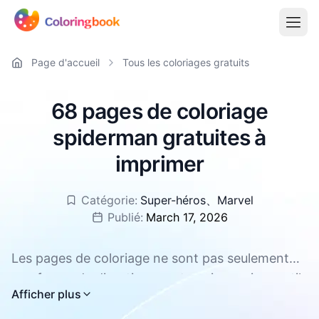
Page d'accueil
Tous les coloriages gratuits
68 pages de coloriage
spiderman gratuites à
imprimer
Catégorie:
Super-héros
、
Marvel
Publié:
March 17, 2026
Les pages de coloriage ne sont pas seulement
une forme de divertissement, mais aussi un outil
Toutes les pages de coloriage spiderman sont
Afficher plus
efficace pour promouvoir le développement
disponibles en téléchargement gratuit, aux
global des enfants. Elles peuvent améliorer la