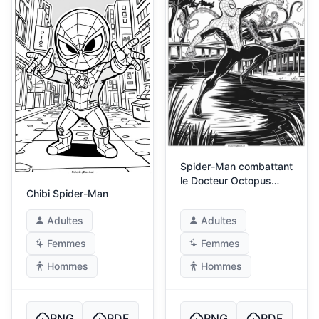
Spider-Man combattant
le Docteur Octopus
Chibi Spider-Man
près d'un étang
Adultes
Adultes
Femmes
Femmes
Hommes
Hommes
PNG
PDF
PNG
PDF