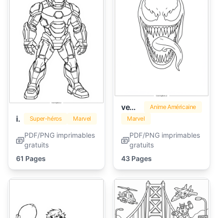
venom
Anime Américaine
iron man
Super-héros
Marvel
Marvel
PDF/PNG imprimables
PDF/PNG imprimables
gratuits
gratuits
61 Pages
43 Pages