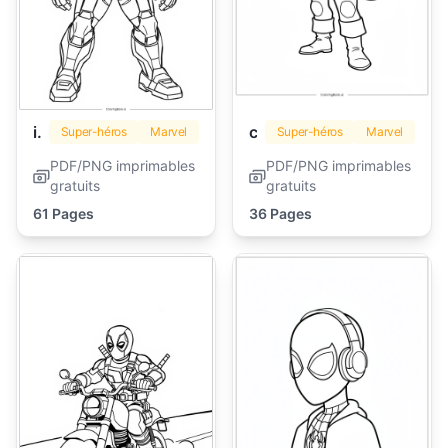
iron man
captain america
Super-héros
Marvel
Super-héros
Marvel
PDF/PNG imprimables
PDF/PNG imprimables
gratuits
gratuits
61 Pages
36 Pages