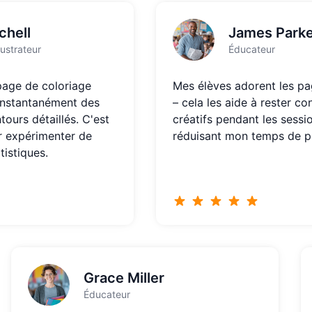
chell
James Park
lustrateur
Éducateur
page de coloriage
Mes élèves adorent les pa
instantanément des
– cela les aide à rester co
tours détaillés. C'est
créatifs pendant les sessi
r expérimenter de
réduisant mon temps de p
istiques.
Grace Miller
Éducateur