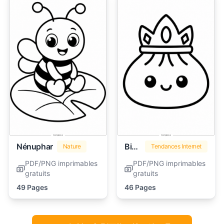
Nénuphar
Biscotin Moelleux
Nature
Tendances Internet
PDF/PNG imprimables
PDF/PNG imprimables
gratuits
gratuits
49 Pages
46 Pages