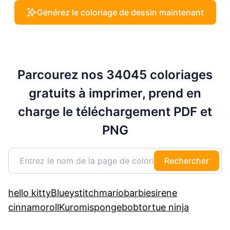
Générez le coloriage de dessin maintenant
Parcourez nos 34045 coloriages
gratuits à imprimer, prend en
charge le téléchargement PDF et
PNG
Rechercher
hello kitty
Bluey
stitch
mario
barbie
sirene
cinnamoroll
Kuromi
spongebob
tortue ninja