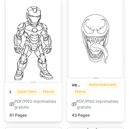
venom
Anime Américaine
iron man
Super-héros
Marvel
Marvel
PDF/PNG imprimables
PDF/PNG imprimables
gratuits
gratuits
61 Pages
43 Pages