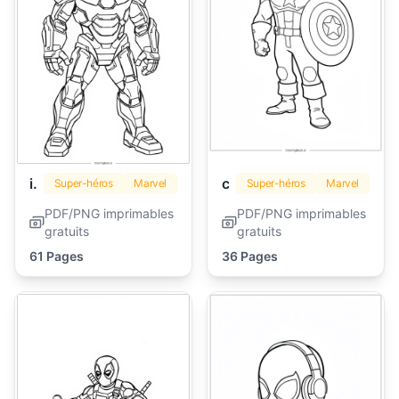
iron man
captain america
Super-héros
Marvel
Super-héros
Marvel
PDF/PNG imprimables
PDF/PNG imprimables
gratuits
gratuits
61 Pages
36 Pages