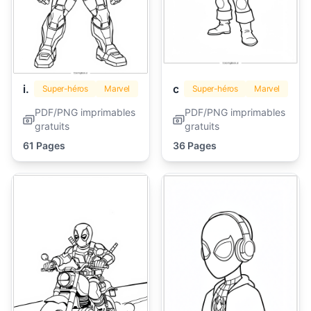
iron man
captain america
Super-héros
Marvel
Super-héros
Marvel
PDF/PNG imprimables
PDF/PNG imprimables
gratuits
gratuits
61 Pages
36 Pages