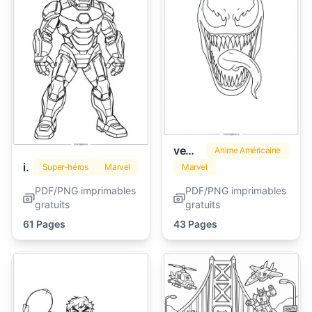
venom
Anime Américaine
iron man
Super-héros
Marvel
Marvel
PDF/PNG imprimables
PDF/PNG imprimables
gratuits
gratuits
61 Pages
43 Pages