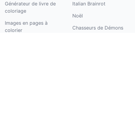
Générateur de livre de
Italian Brainrot
coloriage
Noël
Images en pages à
Chasseurs de Démons
colorier
Kpop
Texte en pages à
fleur
colorier
licorne
Générateur de coloriages
de noms
Halloween
Coloriser un dessin
Pat'Patrouille
Générateur de pages de
papillon
coloriage d'anniversaire
barbie
Images en art linéaire
dinosaure
Images en dessin au trait
Voir plus de thèmes de