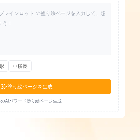
形
横長
塗り絵ページを生成
のAIパワード塗り絵ページ生成