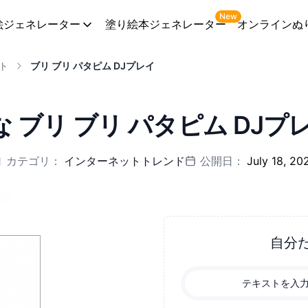
New
絵ジェネレーター
塗り絵本ジェネレーター
オンラインぬ
ト
ブリ ブリ パタピム DJプレイ
 ブリ ブリ パタピム DJプ
カテゴリ：
インターネットトレンド
公開日：
July 18, 20
自分
テキストを入