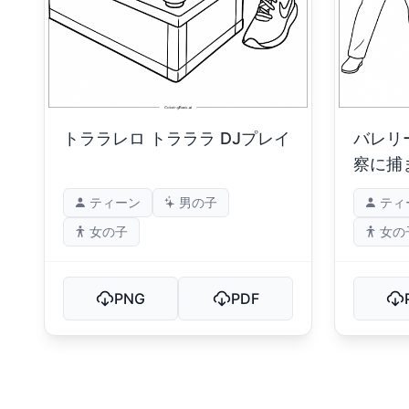
トララレロ トラララ DJプレイ
バレリ
察に捕
ティーン
男の子
ティ
女の子
女の
PNG
PDF