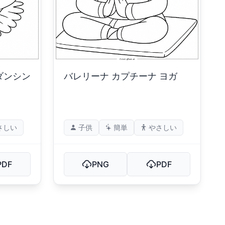
ダンシン
バレリーナ カプチーナ ヨガ
さしい
子供
簡単
やさしい
PDF
PNG
PDF