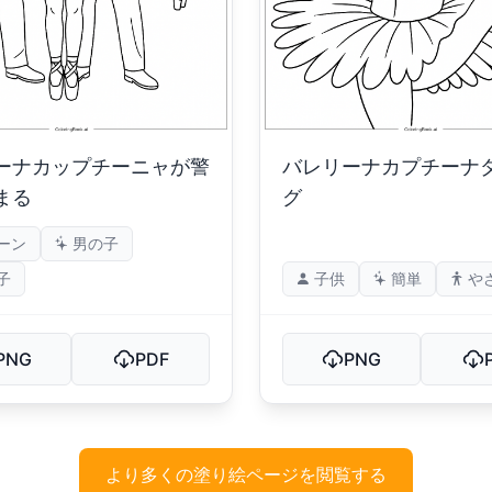
ーナカップチーニャが警
バレリーナカプチーナ
まる
グ
ーン
男の子
子
子供
簡単
や
PNG
PDF
PNG
より多くの塗り絵ページを閲覧する