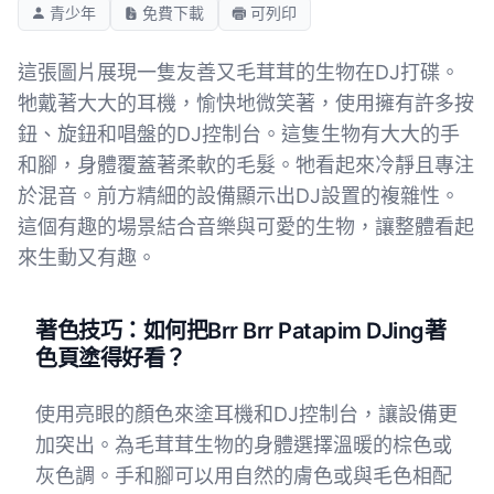
青少年
免費下載
可列印
這張圖片展現一隻友善又毛茸茸的生物在DJ打碟。
牠戴著大大的耳機，愉快地微笑著，使用擁有許多按
鈕、旋鈕和唱盤的DJ控制台。這隻生物有大大的手
和腳，身體覆蓋著柔軟的毛髮。牠看起來冷靜且專注
於混音。前方精細的設備顯示出DJ設置的複雜性。
這個有趣的場景結合音樂與可愛的生物，讓整體看起
來生動又有趣。
著色技巧：如何把Brr Brr Patapim DJing著
色頁塗得好看？
使用亮眼的顏色來塗耳機和DJ控制台，讓設備更
加突出。為毛茸茸生物的身體選擇溫暖的棕色或
灰色調。手和腳可以用自然的膚色或與毛色相配