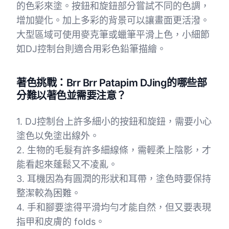
的色彩來塗。按鈕和旋鈕部分嘗試不同的色調，
增加變化。加上多彩的背景可以讓畫面更活潑。
大型區域可使用麥克筆或蠟筆平滑上色，小細節
如DJ控制台則適合用彩色鉛筆描繪。
著色挑戰：Brr Brr Patapim DJing的哪些部
分難以著色並需要注意？
1. DJ控制台上許多細小的按鈕和旋鈕，需要小心
塗色以免塗出線外。
2. 生物的毛髮有許多細線條，需輕柔上陰影，才
能看起來蓬鬆又不凌亂。
3. 耳機因為有圓潤的形狀和耳帶，塗色時要保持
整潔較為困難。
4. 手和腳要塗得平滑均勻才能自然，但又要表現
指甲和皮膚的 folds。