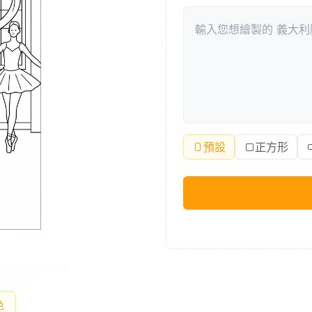
預設
正方形
色