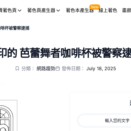
New
費著色頁
著色頁產生器
著色本產生器
線上著色
畫
咖啡杯被警察逮捕
印的 芭蕾舞者咖啡杯被警察逮
分類：
網路趨勢
發佈日期：
July 18, 2025
輸入您的文字