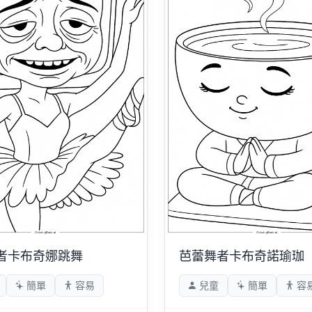
者卡布奇娜跳舞
芭蕾舞者卡布奇諾瑜珈
簡單
容易
兒童
簡單
容