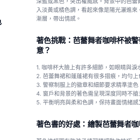
深藍或黑色，突出權威感。背景中的芭蕾
入淡黃或橘色調，看起來像是陽光灑進來
漸層，帶出情感。
色
著色挑戰：芭蕾舞者咖啡杯被警
意？
1. 咖啡杯大臉上有許多細節，如眼睛與
2. 芭蕾舞裙和蓬蓬裙有很多摺痕，均勻
3. 警察制服上的徽章和細節要求精準塗色
4. 窗戶和背景的著色需呈現深度同時不
5. 平衡明亮與柔和色調，保持畫面情緒
著色書的好處：繪製芭蕾舞者咖