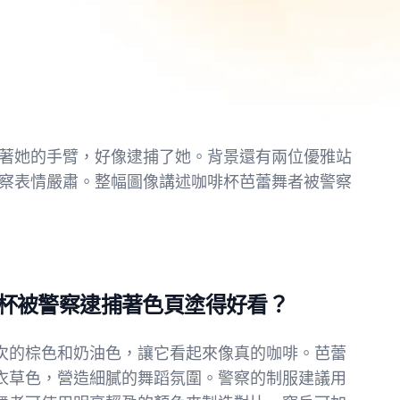
著她的手臂，好像逮捕了她。背景還有兩位優雅站
察表情嚴肅。整幅圖像講述咖啡杯芭蕾舞者被警察
杯被警察逮捕著色頁塗得好看？
次的棕色和奶油色，讓它看起來像真的咖啡。芭蕾
衣草色，營造細膩的舞蹈氛圍。警察的制服建議用