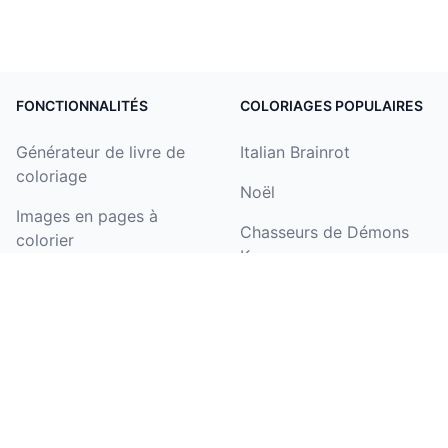
FONCTIONNALITÉS
COLORIAGES POPULAIRES
Générateur de livre de
Italian Brainrot
coloriage
Noël
Images en pages à
Chasseurs de Démons
colorier
Kpop
Texte en pages à
fleur
colorier
licorne
Générateur de coloriages
de noms
Halloween
Coloriser un dessin
Pat'Patrouille