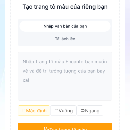
năng vận động tinh của trẻ được rèn luyện.
Tạo trang tô màu của riêng bạn
Đồng thời, đây cũng là một cách tuyệt vời để
giảm căng thẳng và giúp trẻ thư giãn. Tô màu
Nhập văn bản của bạn
còn có thể nâng cao khả năng nhận biết màu
sắc và cải thiện cảm nhận thẩm mỹ. Đối với
Tải ảnh lên
người lớn, tô màu cũng là một cách tốt để thư
giãn và giảm căng thẳng. Hơn nữa, tô màu có
thể trở thành một sợi dây gắn kết gia đình để
cùng nhau dành thời gian chất lượng và cải thiện
mối quan hệ cha mẹ con cái.
Mặc định
Vuông
Ngang
Tạo trang tô màu