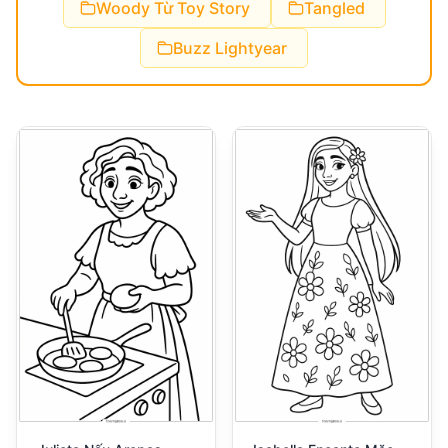
Woody Từ Toy Story
Tangled
Buzz Lightyear