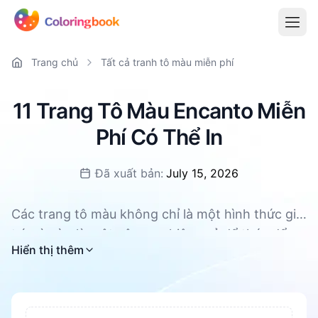
Trang chủ
Tất cả tranh tô màu miễn phí
11 Trang Tô Màu Encanto Miễn
Phí Có Thể In
Đã xuất bản:
July 15, 2026
Các trang tô màu không chỉ là một hình thức giải
trí mà còn là một công cụ hiệu quả để thúc đẩy
Tất cả các trang tô màu Encanto đều có sẵn để
Hiển thị thêm
sự phát triển toàn diện của trẻ em. Chúng có thể
tải xuống miễn phí, hỗ trợ PDF và PNG.
tăng cường sự tập trung và kiên nhẫn, nuôi
dưỡng sự sáng tạo và trí tưởng tượng. Trong quá
trình tô màu, khả năng phối hợp tay mắt và kỹ