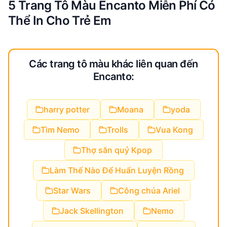
5 Trang Tô Màu Encanto Miễn Phí Có
Thể In Cho Trẻ Em
Các trang tô màu khác liên quan đến
Encanto:
harry potter
Moana
yoda
Tìm Nemo
Trolls
Vua Kong
Thợ săn quỷ Kpop
Làm Thế Nào Để Huấn Luyện Rồng
Star Wars
Công chúa Ariel
Jack Skellington
Nemo