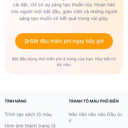
sáng tạo của bạn.
nhiều giờ phút vui vẻ và thú vị.
cài đặt, chỉ có sự sáng tạo thuần túy. Hoàn hảo
cho người mới bắt đầu, giáo viên và những người
6. Thiết kế một chiếc chuông gió: tô màu các
sáng tạo muốn có kết quả trong vài giây.
trang của bạn, cắt thành hình và xâu chúng lại
với nhau để tạo ra một món trang trí treo đẹp
mắt.
Bắt đầu miễn phí ngay bây giờ
7. Làm nhãn dán: quét trang tô màu Encanto của
Bắt đầu dùng thử miễn phí 4 trang của bạn. Hủy bất cứ
bạn, in chúng ra trên giấy nhãn dán và cắt ra để
lúc nào.
tạo ra những nhãn dán vui nhộn.
8. Tạo một trò chơi trí nhớ: tô màu hai bản sao
của mỗi trang nhân vật Encanto, cắt ra và lật
TÍNH NĂNG
TRANH TÔ MÀU PHỔ BIẾN
ngược chúng để chơi trò chơi ghép đôi.
Trình tạo sách tô màu
Não não não não Đầu óc
Ý
Hình ảnh thành trang tô