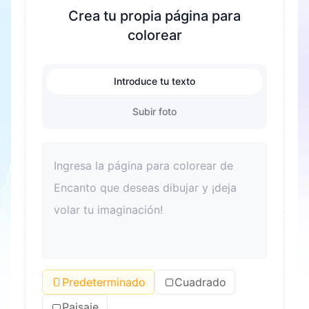
de colorear, se ejercitan la coordinación mano
Crea tu propia página para
ojo y las habilidades motoras finas de los niños.
colorear
Al mismo tiempo, es una excelente manera de
aliviar el estrés y ayudar a los niños a relajarse.
Introduce tu texto
Colorear también puede mejorar el
reconocimiento del color y el sentido estético.
Subir foto
Para los adultos, colorear también es una buena
forma de relajarse y aliviar el estrés. Además,
colorear puede convertirse en un vínculo para
que las familias pasen tiempo de calidad juntas y
mejoren las relaciones entre padres e hijos.
Predeterminado
Cuadrado
Paisaje