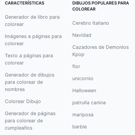
CARACTERÍSTICAS
DIBUJOS POPULARES PARA
córtalas y dales la vuelta para un juego de
COLOREAR
emparejar.
Generador de libro para
Cerebro Italiano
colorear
Navidad
Imágenes a páginas para
colorear
Cazadores de Demonios
Kpop
Texto a páginas para
colorear
flor
Generador de dibujos
unicornio
para colorear de
nombres
Halloween
Colorear Dibujo
patrulla canina
Generador de páginas
mariposa
para colorear de
barbie
cumpleaños