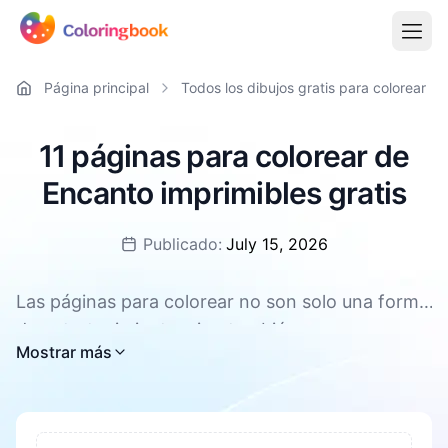
Página principal
Todos los dibujos gratis para colorear
11 páginas para colorear de
Encanto imprimibles gratis
Publicado:
July 15, 2026
Las páginas para colorear no son solo una forma
de entretenimiento, sino también una
Todas las páginas para colorear de Encanto
Mostrar más
herramienta eficaz para promover el desarrollo
están disponibles para descargar gratis,
integral de los niños. Pueden mejorar la
compatibles con PDF y PNG.
concentración y la paciencia, fomentar la
creatividad y la imaginación. Durante el proceso