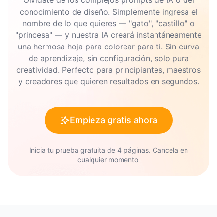
Olvídate de los complejos prompts de IA o del
que seas un fanático de Disney desde hace
mayores pueden disfrutar de mezclar colores
o familiares.
conocimiento de diseño. Simplemente ingresa el
mucho tiempo o nuevo en el fenómeno de
para efectos. ¡Todos disfrutarán de la
nombre de lo que quieres — "gato", "castillo" o
"princesa" — y nuestra IA creará instantáneamente
Encanto, estos dibujos para colorear
5. Crea una mini galería: cuelga varias páginas de
experiencia de dar vida a Encanto a través de la
una hermosa hoja para colorear para ti. Sin curva
colorear de Encanto en tu pared para exhibir tu
seguramente proporcionarán horas de diversión
coloración!
de aprendizaje, sin configuración, solo pura
creatividad.
y entretenimiento.
creatividad. Perfecto para principiantes, maestros
y creadores que quieren resultados en segundos.
6. Diseña un móvil: colorea tus páginas, córtalas
en formas y enséllalas para crear una hermosa
decoración colgante.
Empieza gratis ahora
7. Haz pegatinas: escanea tus páginas de
Inicia tu prueba gratuita de 4 páginas. Cancela en
colorear de Encanto, imprímelas en papel
cualquier momento.
adhesivo y córtalas para divertidas pegatinas.
8. Crea un juego de memoria: colorea dos copias
de cada página de personaje de Encanto,