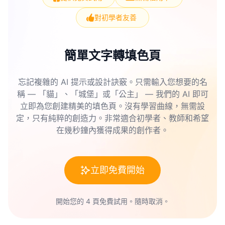
3. 製作魔法書簽：剪下一部分靈氣寶藏的塗色頁並
推出的這些塗色頁一定會帶來數小時的樂趣與享受。
顏色以創造效果。每個人都會喜歡透過塗色將靈氣寶
進行覆膜以便在閱讀時使用。
對初學者友善
藏變成現實的過程！
4. 創建拼圖：將靈氣寶藏的塗色頁膠合在厚紙上，
簡單文字轉填色頁
剪成拼圖塊，挑戰你的朋友或家人！
忘記複雜的 AI 提示或設計訣竅。只需輸入您想要的名
5. 創建迷你畫廊：將幾個靈氣寶藏的塗色頁懸掛在
稱 — 「貓」、「城堡」或「公主」 — 我們的 AI 即可
牆上展示你的創意。
立即為您創建精美的填色頁。沒有學習曲線，無需設
定，只有純粹的創造力。非常適合初學者、教師和希望
6. 設計風鈴：為你的頁面上色，剪成形狀，並將它們
在幾秒鐘內獲得成果的創作者。
串在一起，創造美麗的懸掛裝飾。
立即免費開始
7. 製作貼紙：掃描靈氣寶藏的塗色頁，打印在貼紙紙
上並剪下來，製作有趣的貼紙。
開始您的 4 頁免費試用。隨時取消。
8. 創建記憶遊戲：為每個靈氣寶藏角色頁面上色兩