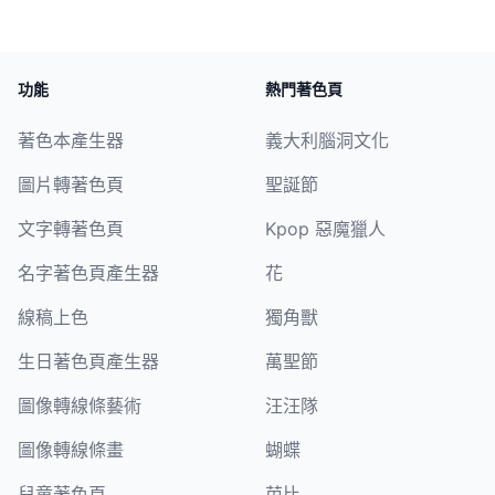
份，剪下來並面朝下放置，進行配對遊戲。
功能
熱門著色頁
著色本產生器
義大利腦洞文化
圖片轉著色頁
聖誕節
文字轉著色頁
Kpop 惡魔獵人
名字著色頁產生器
花
線稿上色
獨角獸
生日著色頁產生器
萬聖節
圖像轉線條藝術
汪汪隊
圖像轉線條畫
蝴蝶
兒童著色頁
芭比