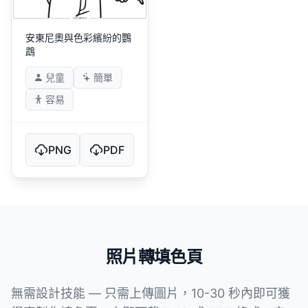
安東尼奧與色彩繽紛的鸚
鵡
兒童
簡單
容易
PNG
PDF
照片轉填色頁
無需設計技能 — 只需上傳圖片，10-30 秒內即可獲