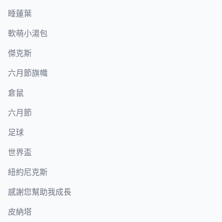
睡蓮葉
軟萌小湯包
傑克斯
六月節旗幟
倉鼠
六月節
足球
世界盃
紐約尼克斯
感謝您幫助我成長
皮納塔