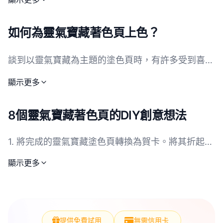
里加爾家庭，他們住在一棟名為卡薩·馬德里加爾的
神奇房子裡。每位家庭成員都擁有獨特的魔法天賦，
如何為靈氣寶藏著色頁上色？
只有米拉貝爾是唯一的普通馬德里加爾。靈氣寶藏以
其豐富的故事情節、色彩繽紛的動畫和林-曼努埃爾·
談到以靈氣寶藏為主題的塗色頁時，有許多受到喜愛
米蘭達創作的朗朗上口的音樂，贏得了全球觀眾的
的角色和元素可以探索。米拉貝爾、伊莎貝拉和露易
顯示更多
心，特別是兒童。該電影呈現了受人喜愛的角色，如
莎等角色通常會被突顯出來，每個角色都有其專屬的
阿布埃拉·阿爾瑪、伊莎貝拉、露易莎以及米拉貝爾
顏色。米拉貝爾通常穿著明亮的綠色和藍色，而伊莎
8個靈氣寶藏著色頁的DIY創意想法
本人。對於靈氣寶藏的粉絲來說，有各種活動可供參
貝拉則以美麗的紫色和粉紅色著稱。露易莎則經常呈
與，包括有趣的塗色頁，可以透過藝術來重現他們最
現土色調。對於製作靈氣寶藏塗色頁的孩子們來說，
1. 將完成的靈氣寶藏塗色頁轉換為賀卡。將其折起來
喜愛的角色和場景。靈氣寶藏的塗色頁讓孩子們能夠
使用這些顏色將營造出更真實的效果。年輕的藝術家
並在內部寫下訊息。
顯示更多
表達他們的創造力，同時與電影的迷人世界建立聯
們也應該隨心所欲地發揮想像力！鼓勵孩子們為角色
2. 創建裝飾性掛牆：將你的塗色頁膠合在卡板上，
繫。這些頁面經常展示標誌性的角色和生動的場景，
添加自己喜愛的顏色，使靈氣寶藏的塗色頁變得獨一
作為藝術品懸掛在牆上。
成為任何孩子的藝術項目中的一個討喜的補充。無論
無二。根據年齡層的不同，對年幼孩子來說，簡單的
你是長期的迪士尼粉絲還是剛接觸靈氣寶藏現象，新
塗色任務就已經足夠，而年長的孩子則可能喜歡混合
提供免費試用
無需信用卡