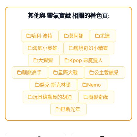
其他與 靈氣寶藏 相關的著色頁:
哈利·波特
莫阿娜
尤達
海底小英雄
魔境奇幻小精靈
大猩猩
Kpop 惡魔獵人
馴龍高手
星際大戰
公主愛麗兒
傑克·斯克林頓
Nemo
玩具總動員的胡迪
魔髮奇緣
巴斯光年