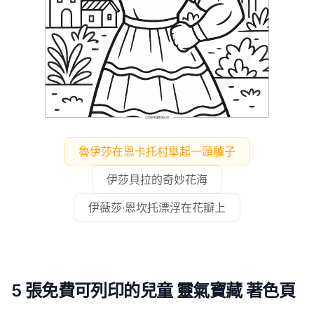
魯伊莎在恩卡托村舉起一頭驢子
伊莎貝拉的奇妙花海
伊薇莎·恩坎托漂浮在花瓣上
5 張免費可列印的兒童 靈氣寶藏 著色頁