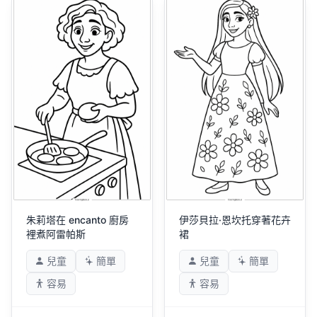
朱莉塔在 encanto 廚房
伊莎貝拉·恩坎托穿著花卉
裡煮阿雷帕斯
裙
兒童
簡單
兒童
簡單
容易
容易