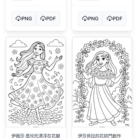
PNG
PDF
PNG
PDF
伊薇莎·恩坎托漂浮在花瓣
伊莎貝拉的花拱門創作