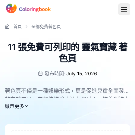
首頁
全部免費著色頁
11 張免費可列印的 靈氣寶藏 著
色頁
發布時間:
July 15, 2026
著色頁不僅是一種娛樂形式，更是促進兒童全面發展
的有效工具。它們能增強專注力和耐心，培養創造力
所有 靈氣寶藏 著色頁均可免費下載，支援 PDF 和
顯示更多
和想像力。在著色過程中，兒童的手眼協調能力和精
PNG。
細運動技能得到鍛鍊。同時，這也是緩解壓力、幫助
孩子放鬆的好方法。著色還能增強色彩識別能力，提
升審美情趣。對於成年人來說，著色也是放鬆和緩解