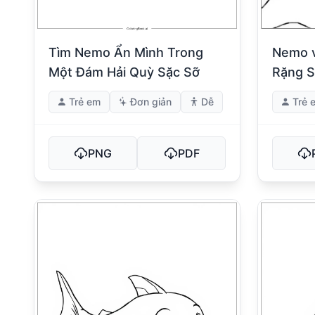
Tìm Nemo Ẩn Mình Trong
Nemo v
Một Đám Hải Quỳ Sặc Sỡ
Rặng S
Trẻ em
Đơn giản
Dễ
Trẻ 
PNG
PDF