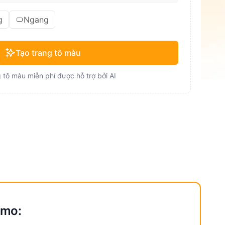
g
Ngang
Tạo trang tô màu
 tô màu miễn phí được hỗ trợ bởi AI
emo: