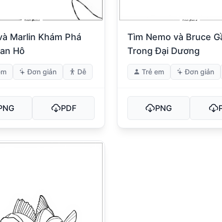
Tìm Nemo và Bruce G
à Marlin Khám Phá
Trong Đại Dương
an Hô
em
Đơn giản
Dễ
Trẻ em
Đơn giản
PNG
PDF
PNG