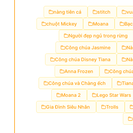
nàng tiên cá
stitch
vu
chuột Mickey
Moana
Bạc
Người đẹp ngủ trong rừng
Công chúa Jasmine
Nà
Công chúa Disney Tiana
Nà
Anna Frozen
Công chúa
Công chúa và Chàng ếch
Tian
Moana 2
Lego Star Wars
Gia Đình Siêu Nhân
Trolls