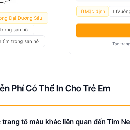
Mặc định
Vuôn
rong Đại Dương Sâu
trong san hô
 tìm trong san hô
Tạo trang
n Phí Có Thể In Cho Trẻ Em
 trang tô màu khác liên quan đến Tìm N