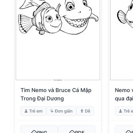
Tìm Nemo và Bruce Cá Mập
Nemo v
Trong Đại Dương
qua đạ
Trẻ em
Đơn giản
Dễ
Trẻ 
PNG
PDF