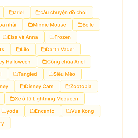
ariel
câu chuyện đồ chơi
oa nhài
Minnie Mouse
Belle
Elsa và Anna
Frozen
ts
Lilo
Darth Vader
ey Halloween
Công chúa Ariel
l
Tangled
Siêu Mèo
sney
Disney Cars
Zootopia
Xe ô tô Lightning Mcqueen
yoda
Encanto
Vua Kong
ry