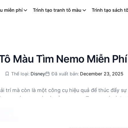
u miễn phí
Trình tạo tranh tô màu
Trình tạo sách t
Tô Màu Tìm Nemo Miễn Phí
Thể loại:
Disney
Đã xuất bản:
December 23, 2025
ải trí mà còn là một công cụ hiệu quả để thúc đẩy sự
ỡng sự sáng tạo và trí tưởng tượng. Trong quá trình
ể tải xuống miễn phí, hỗ trợ PDF và PNG.
i, đây cũng là một cách tuyệt vời để giảm căng thẳn
ảm nhận thẩm mỹ. Đối với người lớn, tô màu cũng là 
ắn kết gia đình để cùng nhau dành thời gian chất lư