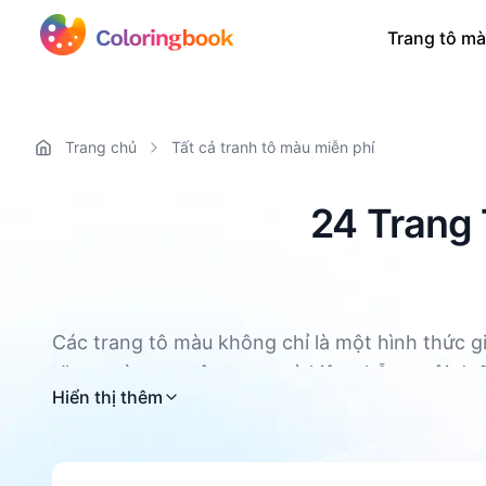
Trang tô mà
Trang chủ
Tất cả tranh tô màu miễn phí
24 Trang 
Các trang tô màu không chỉ là một hình thức gi
tăng cường sự tập trung và kiên nhẫn, nuôi dư
Tất cả các trang tô màu Tìm Nemo đều có sẵn đ
Hiển thị thêm
vận động tinh của trẻ được rèn luyện. Đồng thờ
cao khả năng nhận biết màu sắc và cải thiện c
Hơn nữa, tô màu có thể trở thành một sợi dây g