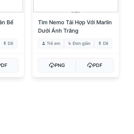
ần Bể
Tìm Nemo Tái Hợp Với Marlin
Dưới Ánh Trăng
Dễ
Trẻ em
Đơn giản
Dễ
PDF
PNG
PDF