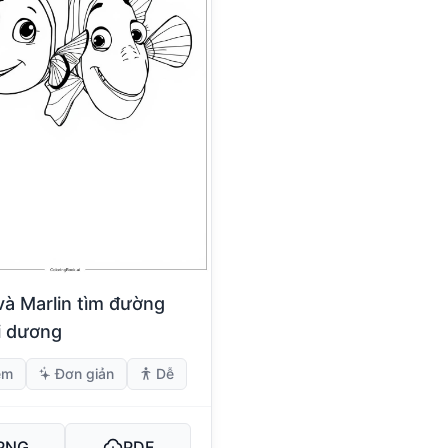
à Marlin tìm đường
i dương
em
Đơn giản
Dễ
PNG
PDF