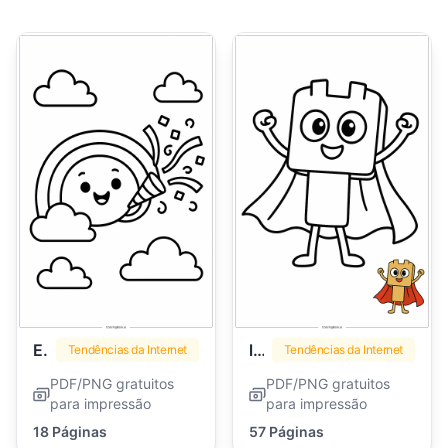
Emoji
lankybox
Tendências da Internet
Tendências da Internet
PDF/PNG gratuitos
PDF/PNG gratuitos
para impressão
para impressão
18 Páginas
57 Páginas