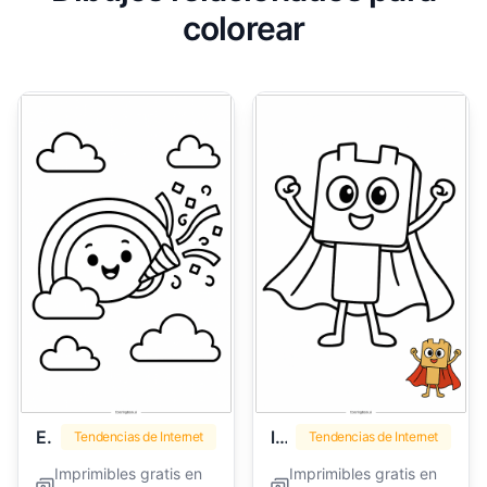
colorear
Emoji
lankybox
Tendencias de Internet
Tendencias de Internet
Imprimibles gratis en
Imprimibles gratis en