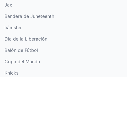
Jax
Bandera de Juneteenth
hámster
Día de la Liberación
Balón de Fútbol
Copa del Mundo
Knicks
Gracias por ayudarme a
crecer
piñata
Día del Maestro
Tarjeta para el Día de la