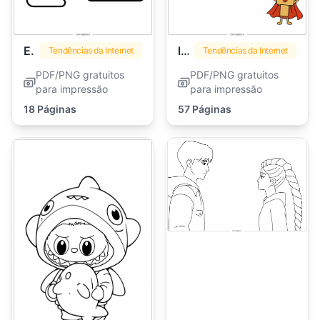
Emoji
lankybox
Tendências da Internet
Tendências da Internet
PDF/PNG gratuitos
PDF/PNG gratuitos
para impressão
para impressão
18 Páginas
57 Páginas