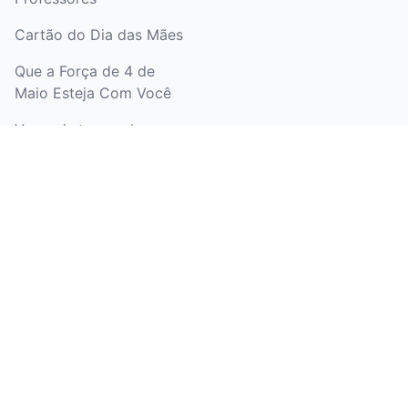
Cartão do Dia das Mães
Que a Força de 4 de
Maio Esteja Com Você
Ver mais temas de
desenhos para colorir
LEGAL
Política de Privacidade
Termos e Condições
Política de Reembolso
Marketing de afiliados