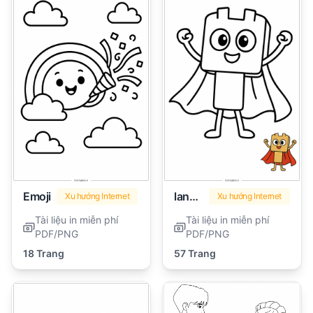
Emoji
lankybox
Xu hướng Internet
Xu hướng Internet
Tài liệu in miễn phí
Tài liệu in miễn phí
PDF/PNG
PDF/PNG
18 Trang
57 Trang