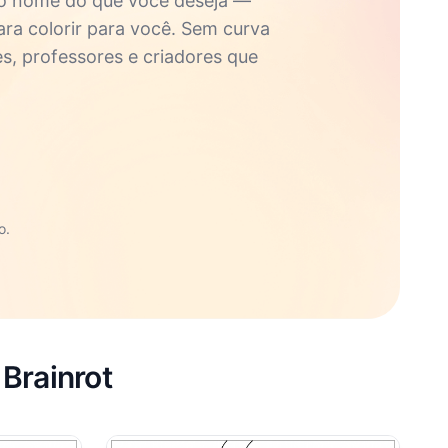
 o nome do que você deseja —
ara colorir para você. Sem curva
es, professores e criadores que
o.
 Brainrot