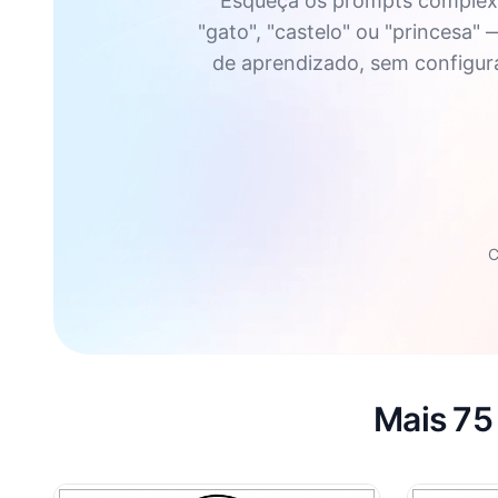
Esqueça os prompts complexo
"gato", "castelo" ou "princesa"
de aprendizado, sem configuraç
C
Mais 75 