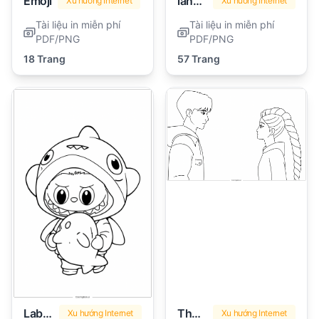
Emoji
lankybox
Xu hướng Internet
Xu hướng Internet
Tài liệu in miễn phí
Tài liệu in miễn phí
PDF/PNG
PDF/PNG
18 Trang
57 Trang
Labubu
Thợ săn quỷ Kpop
Xu hướng Internet
Xu hướng Internet