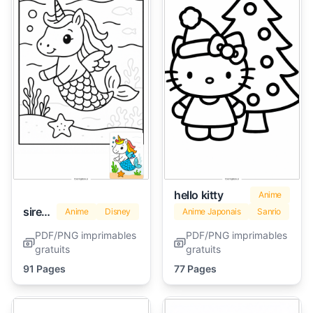
hello kitty
Anime
sirene
Anime
Disney
Anime Japonais
Sanrio
PDF/PNG imprimables
PDF/PNG imprimables
gratuits
gratuits
91 Pages
77 Pages