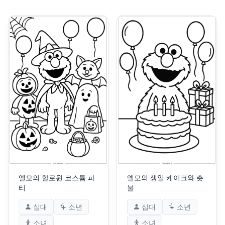
엘모의 할로윈 코스튬 파
엘모의 생일 케이크와 촛
티
불
십대
소년
십대
소년
소녀
소녀