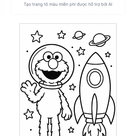
Tạo trang tô màu miễn phí được hỗ trợ bởi AI