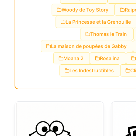
Woody de Toy Story
Raip
La Princesse et la Grenouille
Thomas le Train
La maison de poupées de Gabby
Moana 2
Rosalina
Les Indestructibles
Cl