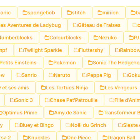
sonic
spongebob
stitch
minion
b
Les Aventures de Ladybug
Gâteau de Fraises
Numberblocks
Colourblocks
Nezuko
PJ
mpf
Twilight Sparkle
Fluttershy
Rainbow
Petits Einsteins
Pokemon
Sonic The Hedgeh
ow
Sanrio
Naruto
Peppa Pig
Gok
y et ses amis
Les Tortues Ninja
Les Vengeurs
Sonic 3
Chase Pat'Patrouille
Fille d'Ani
Optimus Prime
Amy de Sonic
Transformeur 
y
Bluey et Bingo
Noël du Grinch
Sieste 
rsa 2
Knuckles
One Piece
Dragon Ball