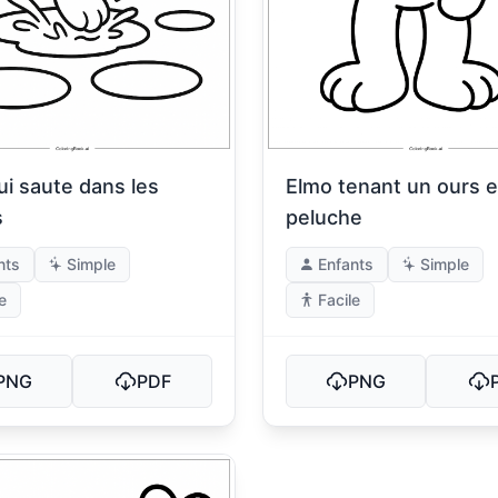
ui saute dans les
Elmo tenant un ours 
s
peluche
nts
Simple
Enfants
Simple
e
Facile
PNG
PDF
PNG