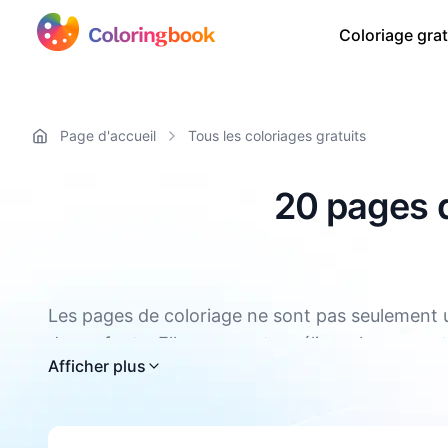
Coloriage grat
Page d'accueil
Tous les coloriages gratuits
20 pages d
Les pages de coloriage ne sont pas seulement u
des enfants. Elles peuvent améliorer la concentra
Toutes les pages de coloriage Elmo sont dispo
Afficher plus
coordination œil main et la motricité fine des 
d'aider les enfants à se détendre. Le coloriage 
coloriage est aussi un bon moyen de se détendre 