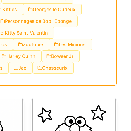
 Kitties
Georges le Curieux
Personnages de Bob l'Éponge
lo Kitty Saint-Valentin
aids
Zootopie
Les Minions
Harley Quinn
Bowser Jr
ks
Jax
Chasseurix