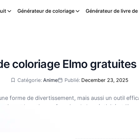
uit
Générateur de coloriage
Générateur de livre de
e coloriage Elmo gratuites
Catégorie:
Anime
Publié:
December 23, 2025
ne forme de divertissement, mais aussi un outil eff
tion et la patience, favoriser la la créativité et l'im
nibles en téléchargement gratuit, aux formats PDF et
enfants sont exercées. En même temps, c'est aussi un 
peut également améliorer la reconnaissance des couleu
et de soulager le stress. De plus, le coloriage peut d