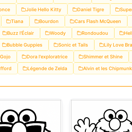
once
Jolie Hello Kitty
Daniel Tigre
Super
Tiana
Bourdon
Cars Flash McQueen
Buzz l'Éclair
Woody
Rondoudou
Hel
Bubble Guppies
Sonic et Tails
Lily Love Br
Gojo
Dora l'exploratrice
Shimmer et Shine
ifford
Légende de Zelda
Alvin et les Chipmun