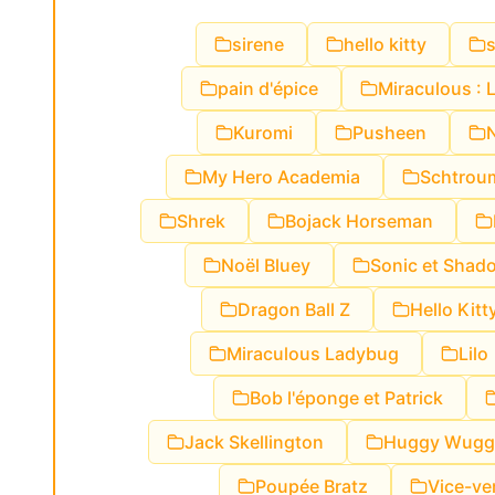
sirene
hello kitty
pain d'épice
Miraculous : 
Kuromi
Pusheen
My Hero Academia
Schtrou
Shrek
Bojack Horseman
Noël Bluey
Sonic et Shad
Dragon Ball Z
Hello Kitt
Miraculous Ladybug
Lilo
Bob l'éponge et Patrick
Jack Skellington
Huggy Wugg
Poupée Bratz
Vice-ve