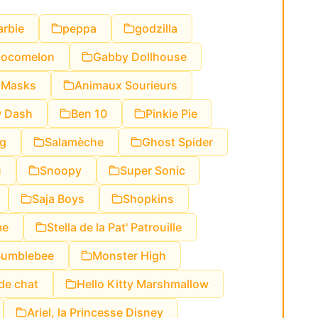
arbie
peppa
godzilla
cocomelon
Gabby Dollhouse
 Masks
Animaux Sourieurs
 Dash
Ben 10
Pinkie Pie
og
Salamèche
Ghost Spider
u
Snoopy
Super Sonic
Saja Boys
Shopkins
me
Stella de la Pat' Patrouille
Bumblebee
Monster High
de chat
Hello Kitty Marshmallow
Ariel, la Princesse Disney